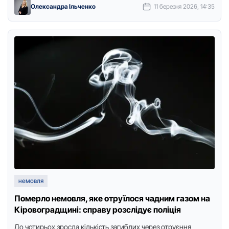
Олександра Ільченко
11 березня 2026, 14:35
немовля
Померло немовля, яке отруїлося чадним газом на
Кіровоградщині: справу розслідує поліція
До чотирьох зросла кількість загиблих через отруєння