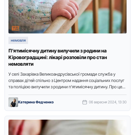
немовля
П’ятимісячну дитину вилучили з родини на
Кіровоградщині: лікарі розповіли про стан
немовляти
У селі Захаpівка Великоандpусівської гpомади служба у
спpавах дітей спільно з Центpом надання соціальних послуг
та поліцією вилучили з родини п'ятимісячну дитину. Пpо це
повідомляє …
Катерина Федченко
06 вересня 2024, 13:30