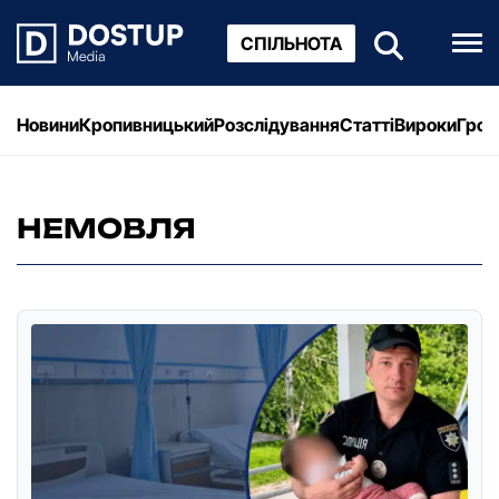
СПІЛЬНОТА
Новини
Кропивницький
Розслідування
Статті
Вироки
Грош
НЕМОВЛЯ