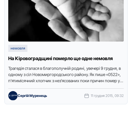
немовля
На Кіровоградщині померло ще одне немовля
Трагедія сталася в благополучній родині, увечері 9 грудня, в
одному з сіл Новомиргородського району. Як пише «0522»,
п'ятимісячний хлопчик з нез'ясованих поки причин помер у
…
Сергій Муренець
11 грудня 2015, 09:32