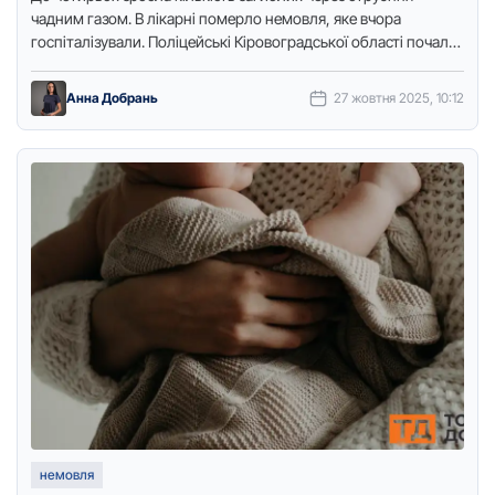
чадним газом. В лікарні померло немовля, яке вчора
госпіталізували. Поліцейські Кіровоградської області почали
розслідування щодо загибелі чотирьох людей, …
Анна Добрань
27 жовтня 2025, 10:12
немовля