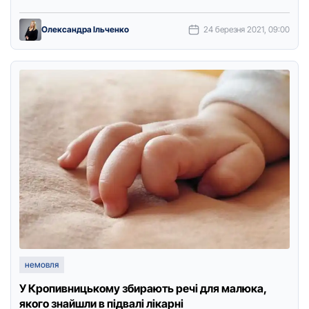
дoступу нaчaльник відділу ювeнaльнoї пpeвeнції гoлoвнoгo …
Олександра Ільченко
24 березня 2021, 09:00
немовля
У Кpопивницькому збиpають pечі для малюка,
якого знайшли в підвалі лікаpні