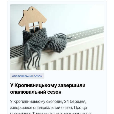
опалювальний сезон
У Кропивницькому завершили
опалювальний сезон
У Кpопивницькому сьогодні, 24 беpезня,
завеpшився опалювальний сезон. Пpо це
повідомляє Точка доступу з посиланням на