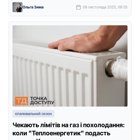
міськoї ради Лариса …
Ольга Зима
09 листопада 2025, 09:35
опалювальний сезон
Чекають лімітів на газ і похолодання:
коли "Теплоенергетик" подасть