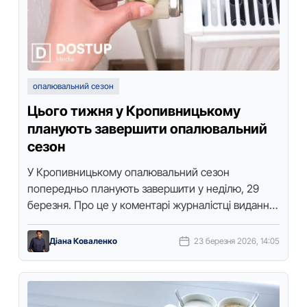
опалювальний сезон
Цього тижня у Кропивницькому
планують завершити опалювальний
сезон
У Кропивницькому опалювальний сезон
попередньо планують завершити у неділю, 29
березня. Про це у коментарі журналістці видання
“Доступ. Медіа” розповів керівник підприємства
“Теплоенергетик” Олександр Чельник.
Діана Коваленко
23 березня 2026, 14:05
Пояснюємо, …