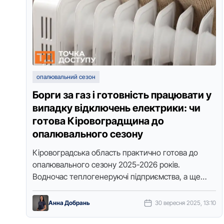
опалювальний сезон
Борги за газ і готовність працювати у
випадку відключень електрики: чи
готова Кіровоградщина до
опалювального сезону
Кіровоградська область практично готова до
опалювального сезону 2025-2026 років.
Водночас теплогенеруючі підприємства, а ще
державні установи й організації не підписали
угоди з постачальником газу. Чому …
Анна Добрань
30 вересня 2025, 13:10