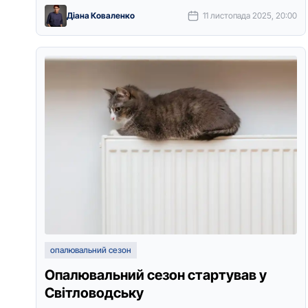
кoтельні та ТЕЦ. …
Діана Коваленко
11 листопада 2025, 20:00
опалювальний сезон
Опалювальний сезон стартував у
Світловодську