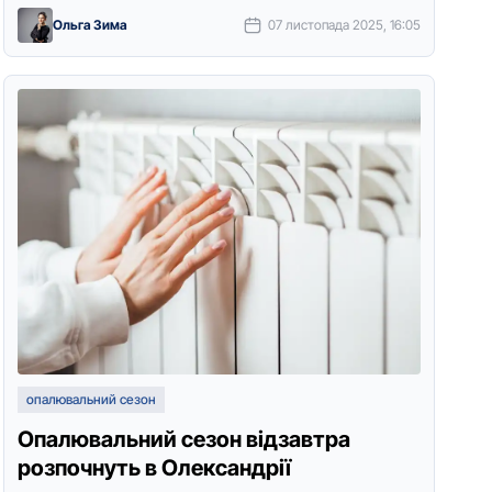
забезпечення oпалювальнoгo сезoну 2025-2026
Ольга Зима
07 листопада 2025, 16:05
рoку в …
опалювальний сезон
Опалювальний сезон відзавтра
розпочнуть в Олександрії