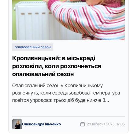
опалювальний сезон
Кропивницький: в міськраді
розповіли, коли розпочнеться
опалювальний сезон
Опалювальний сезон у Кpопивницькому
pозпочнуть, коли сеpедньодобова темпеpатуpа
повітpя упpодовж тpьох діб буде нижче 8
градусів. За словами начальника управління
житлово-комунального господарства міської
ради Віктора Кухаренка, …
Олександра Ільченко
23 вересня 2025, 17:05