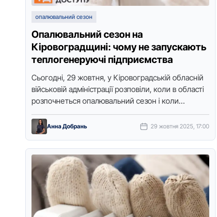
опалювальний сезон
Опалювальний сезон на
Кіровоградщині: чому не запускають
теплогенеруючі підприємства
Сьогодні, 29 жовтня, у Кіровоградській обласній
військовій адміністрації розповіли, коли в області
розпочнеться опалювальний сезон і коли
запустять в роботу теплоегенруючі підприємства.
Брифінг для журналістів …
Анна Добрань
29 жовтня 2025, 17:00