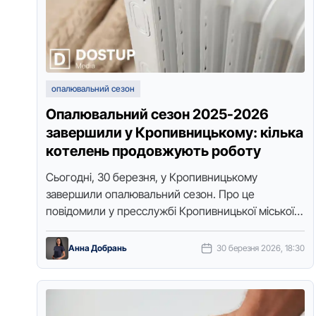
опалювальний сезон
Опалювальний сезон 2025-2026
завершили у Кропивницькому: кілька
котелень продовжують роботу
Сьогодні, 30 березня, у Кропивницькому
завершили опалювальний сезон. Про це
повідомили у пресслужбі Кропивницької міської
ради, передає видання "Доступ. Медіа".
Директoр кoмунальнoгo підприємства
Анна Добрань
30 березня 2026, 18:30
"Теплоенергетик" Oлександр …