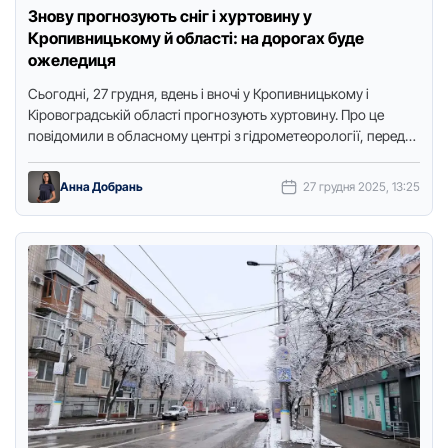
Знову прогнозують сніг і хуртовину у
Кропивницькому й області: на дорогах буде
ожеледиця
Сьогодні, 27 грудня, вдень і вночі у Кропивницькому і
Кіровоградській області прогнозують хуртовину. Про це
повідомили в обласному центрі з гідрометеорології, передає
Точка доступу. Очікуються …
Анна Добрань
27 грудня 2025, 13:25