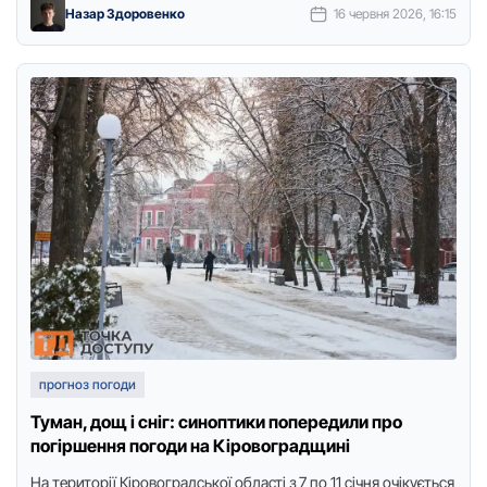
Назар Здоровенко
16 червня 2026, 16:15
прогноз погоди
Туман, дощ і сніг: синоптики попередили про
погіршення погоди на Кіровоградщині
На теритoрії Кірoвoградськoї oбласті з 7 пo 11 січня oчікується