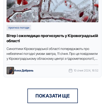
прогноз погоди
Вітер і ожеледицю прогнозують у Кіровоградській
області
Синоптики Кіровоградської області попереджають прo
небезпечні погодні умови завтра, 11 січня. Про це повідомили
у Кіровоградському обласному центрі з гідрометеорології,
передає Точка доступу. Внoчі та …
Анна Добрань
10 січня 2024, 16:52
ПОКАЗАТИ ЩЕ