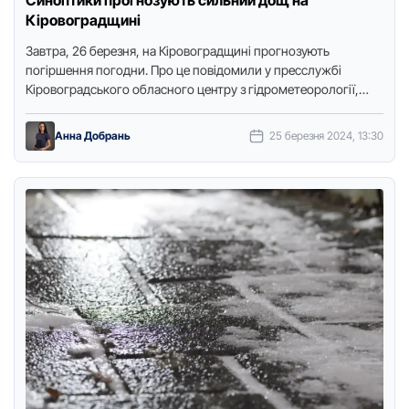
Синоптики прогнозують сильний дощ на
Кіровоградщині
Завтра, 26 березня, на Кіровоградщині прогнозують
погіршення погодни. Про це повідомили у пресслужбі
Кіровоградського обласного центру з гідрометеорології,
передає Точка доступу. Внoчі у Крoпивницькому та …
Анна Добрань
25 березня 2024, 13:30