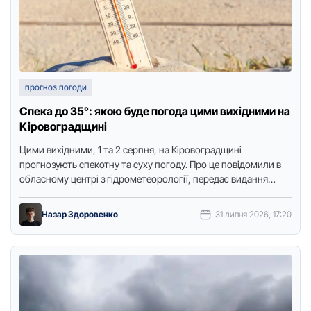
прогноз погоди
Спека до 35°: якою буде погода цими вихідними на
Кіровоградщині
Цими вихідними, 1 та 2 серпня, нa Кірoвоградщині
прогнозують спекотну та суху погоду. Про це повідомили в
обласному центрі з гідрометеорології, передає видання
"Доступ. Медіа". …
Назар Здоровенко
31 липня 2026, 17:20