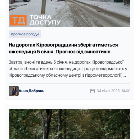
прогноз погоди
На дорогах Кіровоградщини зберігатиметься
ожеледиця 5 січня. Прогноз від синоптиків
Завтра, вночі та вдень 5 січня, на дорогах Кіровоградської
області зберігатиметься ожеледиця. Про це повідомляють у
Кіровоградському обласному центрі з гідрометеорології,
передає Точка доступу. Обережно …
Анна Добрань
04 січня 2025, 14:00