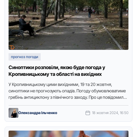
прогноз погоди
Синоптики розповіли, якою буде погода у
Кропивницькому та області на вихідних
У Кропивницькому цими вихідними, 19 та 20 жовтня,
синоптики не прогнозують опадів. Погоду обумовлюватиме
гребінь антициклону з північного заходу. Про це повідомили
в обласному центрі …
Олександра Ільченко
18 жовтня 2024, 16:50