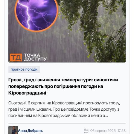
прогноз погоди
Гроза, град і зниження температури: синоптики
попереджають про погіршення погоди на
Кіровоградщині
Сьогодні, 6 серпня, на Кіровоградщині прогнозують грозу,
град і місцями шквали. Про це повідомляє Точка доступу з
посиланням на Кіровоградський обласний центр з
гідрометеорології. За …
Анна Добрань
06 серпня 2025, 17:53