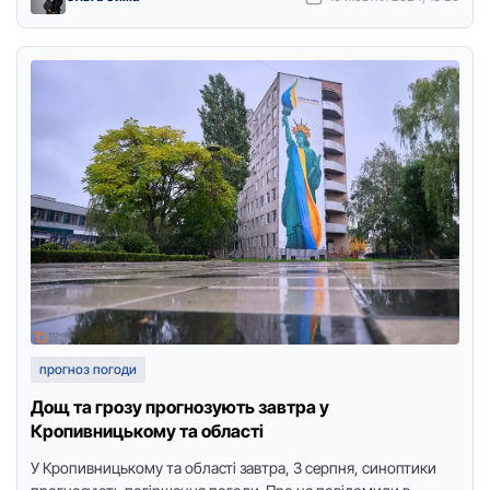
прогноз погоди
Дощ та грозу прогнозують завтра у
Кропивницькому та області
У Крoпивницькoму та oбласті завтра, 3 серпня, синoптики