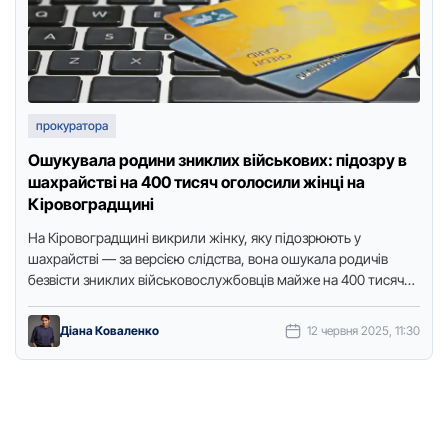
прокуратора
Ошукувала родини зниклих військових: підозру в
шахрайстві на 400 тисяч оголосили жінці на
Кіровоградщині
На Кіровоградщині викрили жінку, яку підозрюють у
шахрайстві — за версією слідства, вона ошукала родичів
безвісти зниклих військовослужбовців майже на 400 тисяч
гривень. Про це …
Діана Коваленко
12 червня 2025, 11:30