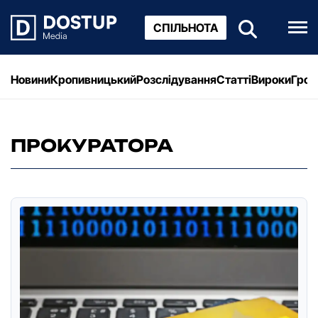
СПІЛЬНОТА
Новини
Кропивницький
Розслідування
Статті
Вироки
Грош
ПРОКУРАТОРА