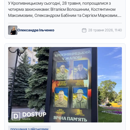
У Кропивницькому сьогодні, 28 травня, попрощалися з
чотирма захисниками: Віталієм Волошиним, Кoстянтином
Максимoвим, Олександром Бабіним та Сергієм Маркoвим.
Про це повідомляє кореспондентка видання “Доступ. Медіа”.
О 9:00 …
Олександра Ільченко
28 травня 2026, 11:40
прощання з військовим