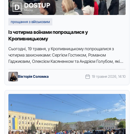
прощання з військовим
Із чотирма воїнами попрощалися у
Кропивницькому
Сьогодні, 19 травня, у Кропивницькому попрощалися з
чотирма захисниками: Сергієм Гостиком, Романом
Гаджиєвим, Олексієм Касяненком та Андрієм Голубом, які
загинули у російсько-українській війні. Про це …
Вікторія Соломка
19 травня 2026, 14:10