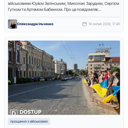
військовими Юрієм Зелінським, Миколою Заруднім, Сергієм
Гутком та Артемом Бабенком. Про це повідомляє
коремондент видання "Доступ. Медіа". Вулицями …
Олександра Ільченко
14 липня 2026, 17:40
прощання з військовим