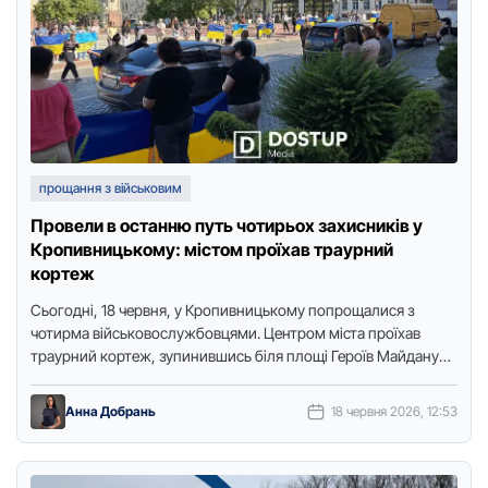
прощання з військовим
Провели в останню путь чотирьох захисників у
Кропивницькому: містом проїхав траурний
кортеж
Сьогодні, 18 червня, у Кропивницькому попрощалися з
чотирма військовослужбовцями. Центром міста проїхав
траурний кортеж, зупинившись біля площі Героїв Майдану
під час загальнонаціональної хвилини мовчання. Про …
Анна Добрань
18 червня 2026, 12:53