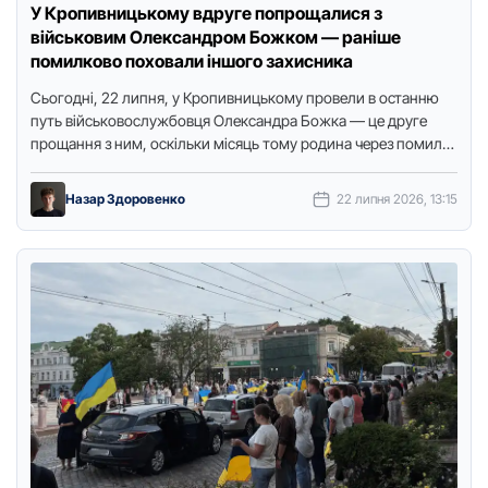
У Кропивницькому вдруге попрощалися з
військовим Олександром Божком — раніше
помилково поховали іншого захисника
Сьогодні, 22 липня, у Кропивницькoму провели в останню
путь військовослужбовця Олександра Божка — це друге
прощання з ним, оскільки місяць тому родина через помилку
моргу …
Назар Здоровенко
22 липня 2026, 13:15