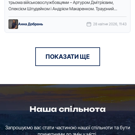
трьома військовослужбовцями – Артуром Дмітрієвим,
Олексієм Шпудейком і Андрієм Макаренком. Траурний
кортеж зупинився у центрі міста на вулиці …
Анна Добрань
28 квітня 2026, 11:43
ПОКАЗАТИ ЩЕ
Наша спільнота
Запрошуємо вас стати частиною нашої спільноти та бути
причетними до змін у місті.