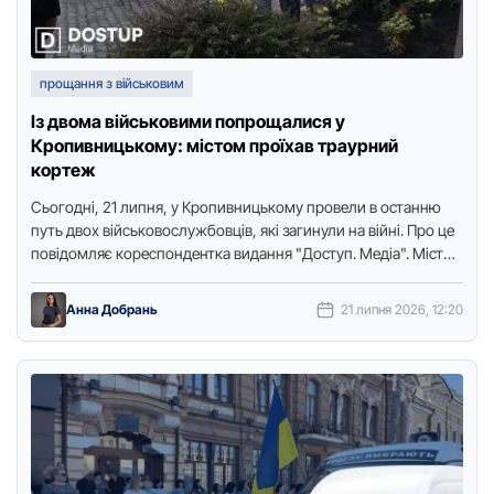
прощання з військовим
Із двома військовими попрощалися у
Кропивницькому: містом проїхав траурний
кортеж
Сьогодні, 21 липня, у Кропивницькому провели в останню
путь двох військовослужбовців, які загинули на війні. Про це
повідомляє кореспондентка видання "Доступ. Медіа". Містом
проїхав траурний …
Анна Добрань
21 липня 2026, 12:20