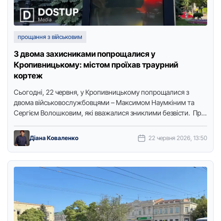
прощання з військовим
З двома захисниками попрощалися у
Кропивницькому: містом проїхав траурний
кортеж
Сьогодні, 22 червня, у Кропивницькому попрощалися з
двома військовослужбовцями – Максимом Наумкіним та
Сергієм Волошковим, які вважалися зниклими безвісти. Про
це повідомляє кореспондентка видання "Доступ. …
Діана Коваленко
22 червня 2026, 13:50