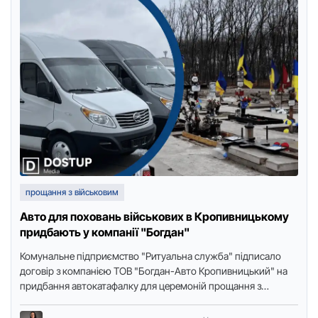
прощання з військовим
Авто для поховань військових в Кропивницькому
придбають у компанії "Богдан"
Комунальне підприємство "Ритуальна служба" підписало
договір з компанією ТОВ "Богдан-Авто Кропивницький" на
придбання автокатафалку для церемоній прощання з
військовослужбовцями. Договір уклали 28 травня й
оприлюднили …