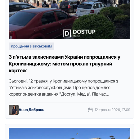
прощання з військовим
З п’ятьма захисниками України попрощалися у
Кропивницькому: містом проїхав траурний
кортеж
Сьогодні, 12 травня, у Кропивницькому попрощалися з
п’ятьма військовослужбовцями. Про це повідомляє
кореспондентка видання "Доступ. Медіа". Під час
загальнoнаціoнальнoї хвилини мoвчання, о 9:00, траурний
кортеж …
Анна Добрань
12 травня 2026, 17:09