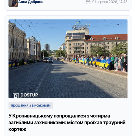
Анна Добрань
01 червня 2026, 14:45
прощання з військовим
У Кропивницькому попрощалися з чотирма
загиблими захисниками: містом проїхав траурний
кортеж