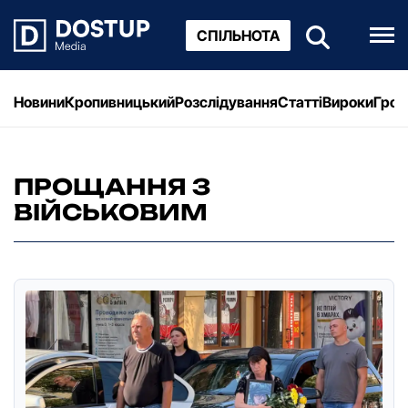
СПІЛЬНОТА
Новини
Кропивницький
Розслідування
Статті
Вироки
Грош
ПРОЩАННЯ З
ВІЙСЬКОВИМ