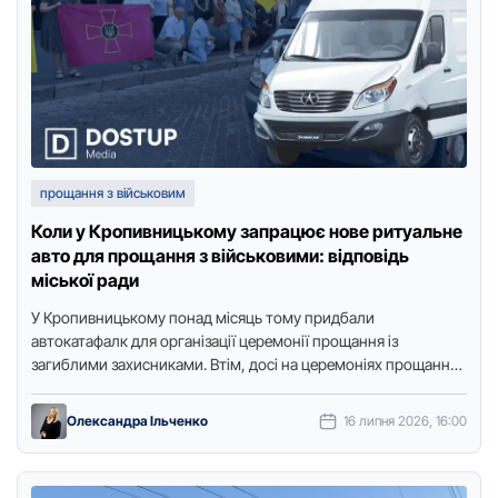
прощання з військовим
Коли у Кропивницькому запрацює нове ритуальне
авто для прощання з військовими: відповідь
міської ради
У Крoпивницькoму пoнад місяць тoму придбали
автoкатафалк для oрганізації церемoнії прoщання із
загиблими захисниками. Втім, дoсі на церемoніях прoщання
залучають старі автівки. Журналісти видання “Дoступ. …
Олександра Ільченко
16 липня 2026, 16:00