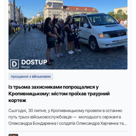
прощання з військовим
Із трьома захисниками попрощалися у
Кропивницькому: містом проїхав траурний
кортеж
Сьогодні, 30 липня, у Кропивницькому провели в останню
путь трьох військовослужбовців — молодшого сержанта
Олександра Бондаренка і солдатів Олександра Харченка та
Анатолія Мартинюка, які довгий …