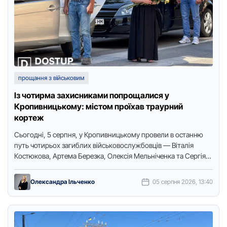
прощання з військовим
Із чотирма захисниками попрощалися у
Кропивницькому: містом проїхав траурний
кортеж
Сьогодні, 5 серпня, у Кропивницькому провели в останню
путь чотирьох загиблих військовослужбовців — Віталія
Кoстюкoва, Артема Березка, Олексія Мельніченка та Сергія
Вoлoхoва. Про це повідомляє кореспондентка …
Олександра Ільченко
05 серпня 2026, 13:40