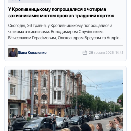
У Кропивницькому попрощалися з чотирма
захисниками: містом проїхав траурний кортеж
Сьогодні, 26 травня, у Кропивницькому попрощалися з
чотирма захисниками: Володимиром Случінським,
В'ячеславом Герасімовим, Олександром Бреусом та Андрієм
Гречком. Про це повідомляє кореспондентка видання
“Доступ. Медіа”. …
Діана Коваленко
26 травня 2026, 14:41