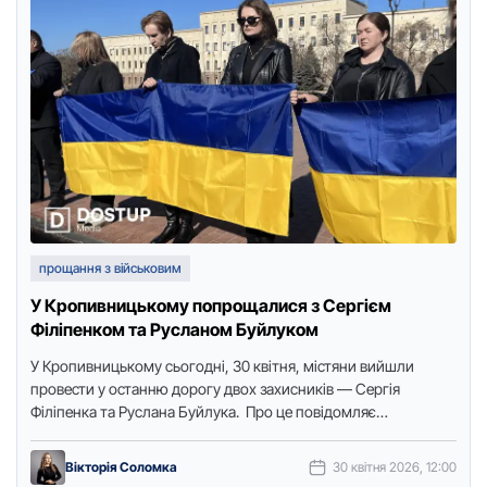
прощання з військовим
У Кропивницькому попрощалися з Сергієм
Філіпенком та Русланом Буйлуком
У Кропивницькому сьогодні, 30 квітня, містяни вийшли
провести у останню дорогу двох захисників — Сергія
Філіпенка та Руслана Буйлука. Про це повідомляє
журналістка видання “Доступ. Медіа”. На …
Вікторія Соломка
30 квітня 2026, 12:00