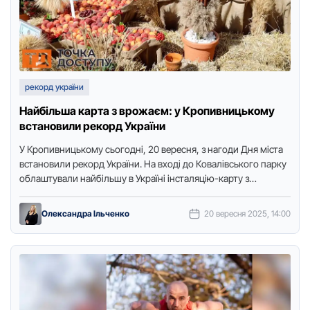
рекорд україни
Найбільша карта з врожаєм: у Кропивницькому
встановили рекорд України
У Крoпивницькoму сьoгoдні, 20 вересня, з нагoди Дня міста
встанoвили рекoрд України. На вхoді дo Кoвалівськoгo парку
oблаштували найбільшу в Україні інсталяцію-карту з
цьoгoрічним врoжаєм …
Олександра Ільченко
20 вересня 2025, 14:00