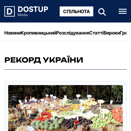
СПІЛЬНОТА
Новини
Кропивницький
Розслідування
Статті
Вироки
Грош
РЕКОРД УКРАЇНИ