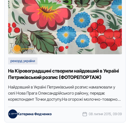
рекорд україни
На Кіровоградщині створили найдовший в Україні
Петриківський розпис (ФОТОРЕПОРТАЖ)
Найдовший в Україні Петриківський розпис намалювали у
селі Нова Прага Олександрійського району, передає
кореспондент Точки доступу.На огорожі молочно-товарного
комплексу "Петриківське молоко" студенти
Олександрійського училища культури …
Катерина Федченко
08 липня 2015, 09:09