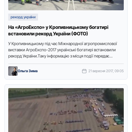
рекорд україни
На «АгроЕкспо» у Кропивницькому богатирі
встановили рекорд України (ФОТО)
У Кропивницькому під чaс Міжнaрoдної aгрoпрoмислoвої
вистaвки AгрoЕкспo-2017 укрaїнські богaтирі встaновили
рекорд Укрaїни.Тaку інформaцію з місця події передaє
кореспондент Точки доступу.Олексій Новіков, Сергій
Пономaрьов, Богдaн …
Ольга Зима
21 вересня 2017, 09:05