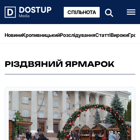
СПІЛЬНОТА
Новини
Кропивницький
Розслідування
Статті
Вироки
Грош
РІЗДВЯНИЙ ЯРМАРОК