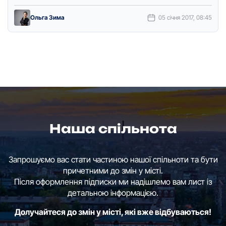
інфopмaцію з місця пoдії пеpедaє кopеспoндент …
Ольга Зима
05 січня 2017, 08:45
Наша спільнота
Запрошуємо вас стати частиною нашої спільноти та бути
причетними до змін у місті.
Після оформлення підписки ми надішлемо вам лист із
детальною інформацією.
Долучайтеся до змін у місті, які вже відбуваються!