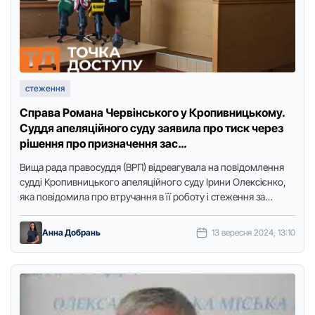
стеження
Справа Романа Червінського у Кропивницькому.
Суддя апеляційного суду заявила про тиск через
рішення про призначення зас…
Вища рада правосуддя (ВРП) відреагувала на повідомлення
судді Кропивницького апеляційного суду Ірини Олексієнко,
яка повідомила про втручання в її роботу і стеження за
особистим життям …
Анна Добрань
13 вересня 2024, 13:10