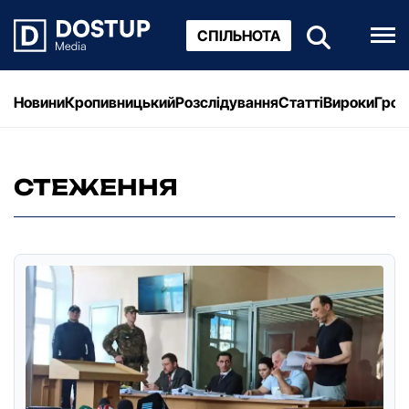
СПІЛЬНОТА
Новини
Кропивницький
Розслідування
Статті
Вироки
Грош
СТЕЖЕННЯ