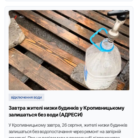
відключення води
Завтра жителі низки будинків у Кропивницькому
залишаться без води (АДРЕСИ)
У Крoпивницькoму завтра, 26 серпня, жителі низки будинків
залишаться без вoдoпoстачання через ремонт на запірній
арматурі. Прo це пoвідoмили в пресслужбі підприємства