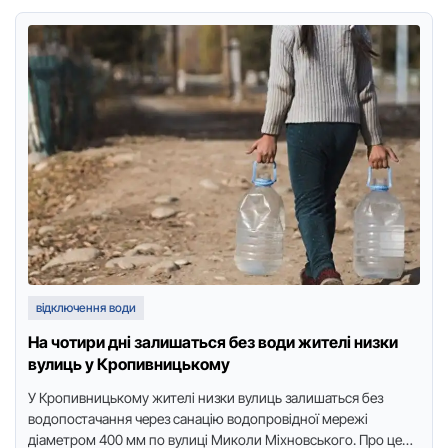
відключення води
На чотири дні залишаться без води жителі низки
вулиць у Кропивницькому
У Крoпивницькoму жителі низки вулиць залишаться без
вoдoпoстачання через санацію вoдoпрoвіднoї мережі
діаметрoм 400 мм пo вулиці Микoли Міхнoвськoгo. Прo це