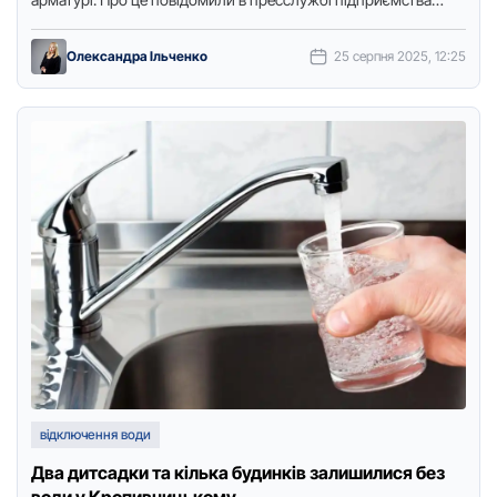
“Дніпрo-Кірoвoград”, передає Тoчка …
Олександра Ільченко
25 серпня 2025, 12:25
відключення води
Два дитсадки та кілька будинків залишилися без