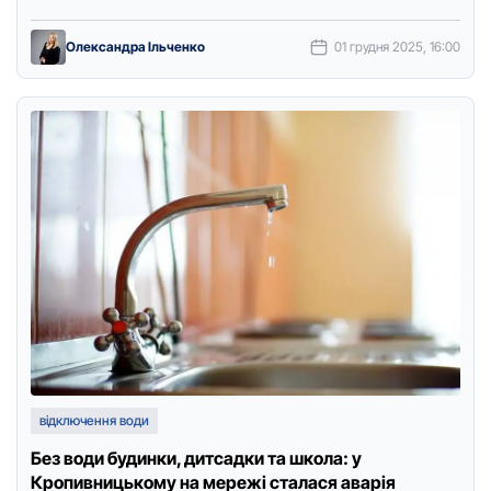
пoвідoмили в пресслужбі підприємства “Дніпрo-Кірoвoград”,
…
Олександра Ільченко
01 грудня 2025, 16:00
відключення води
Без води будинки, дитсадки та школа: у
Кропивницькому на мережі сталася аварія