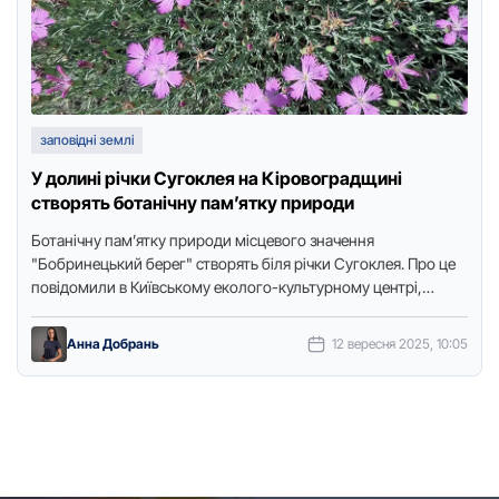
заповідні землі
У долині річки Сугоклея на Кіровоградщині
створять ботанічну пам’ятку природи
Ботанічну пам’ятку природи місцевого значення
"Бобринецький берег" створять біля річки Сугоклея. Про це
повідомили в Київському еколого-культурному центрі,
передає Точка доступу. Саме фахівці цього Центру …
Анна Добрань
12 вересня 2025, 10:05