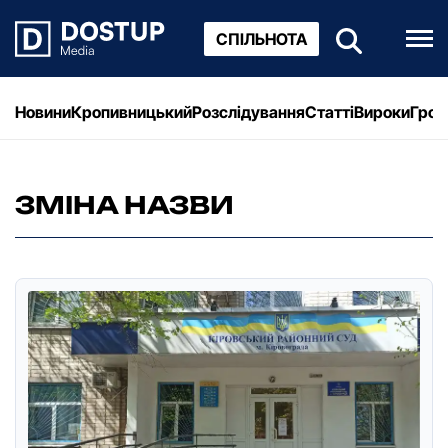
СПІЛЬНОТА
Новини
Кропивницький
Розслідування
Статті
Вироки
Грош
ЗМІНА НАЗВИ