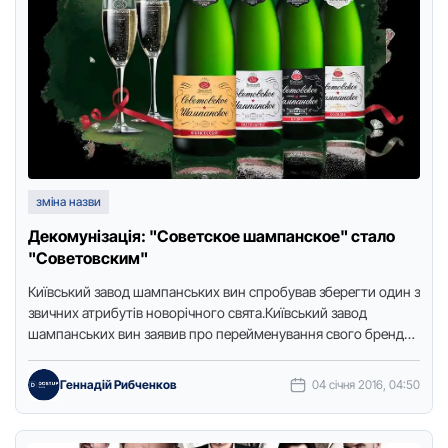
зміна назви
Декомунізація: "Советское шампанское" стало
"Советовским"
Київський завод шампанських вин спробував зберегти один з
звичних атрибутів новорічного свята.Київський завод
шампанських вин заявив про перейменування свого бренду
"Радянське шампанське" у зв'язку з …
Геннадій Рибченков
04 січня 2016, 04:50