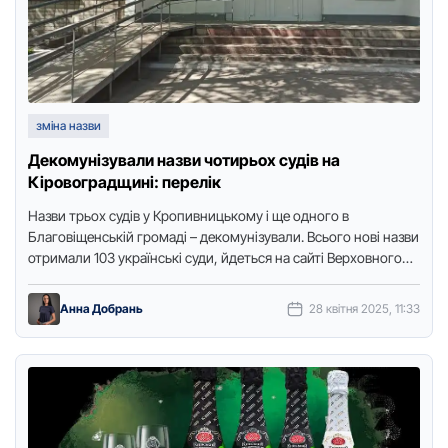
зміна назви
Декомунізували назви чотирьох судів на
Кіровоградщині: перелік
Назви трьох судів у Кропивницькому і ще одного в
Благовіщенській громаді – декомунізували. Всього нові назви
отримали 103 українські суди, йдеться на сайті Верховного
суду …
Анна Добрань
28 квітня 2025, 11:33