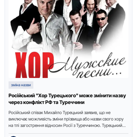
зміна назви
Російський "Хор Турецького" може змінити назву
через конфлікт РФ та Туреччини
Російський співак Михайло Турецький заявив, що не
виключає можливість зміни прізвища або назви свого хору
на тлі загострення відносин Росії з Туреччиною. Турецький
вважає, що …