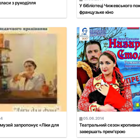
ласи з рукоділля
У бібліотеці Чижевського п
французьке кіно
14
05.06.2014
музей запропонує «Ліки для
Театральний сезон кропивн
завершать прем'єрою