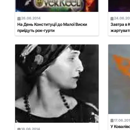
26.06.2014
24.06.20
На День Конституції до Малої Виски
Завтра в 
приїдуть рок-гурти
жартуват
17.06.20
У Ковалів
18.06.2014