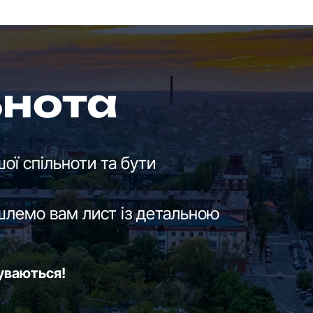
ьнота
ої спільноти та бути
шлемо вам лист із детальною
буваються!