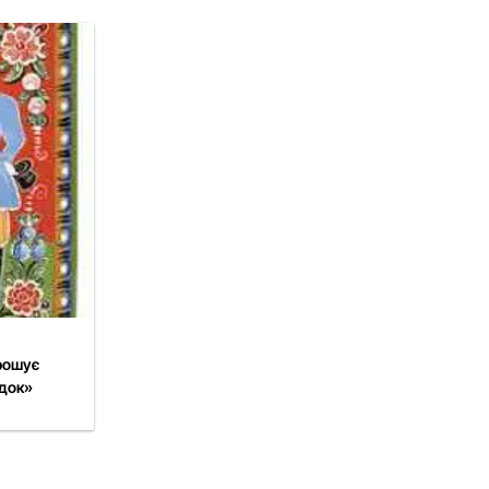
рошує
одок»