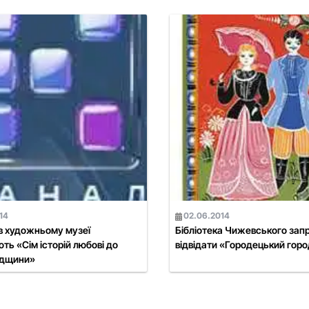
14
02.06.2014
в художньому музеї
Бібліотека Чижевського зап
ть «Сім історій любові до
відвідати «Городецький гор
адщини»