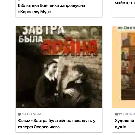
майстер-к
Бібліотека Бойченка запрошує на
«Королеву Муз»
13.06.2014
12.06.20
Фільм «Завтра була війна» покажуть у
Художній 
галереї Оссовського
душі»