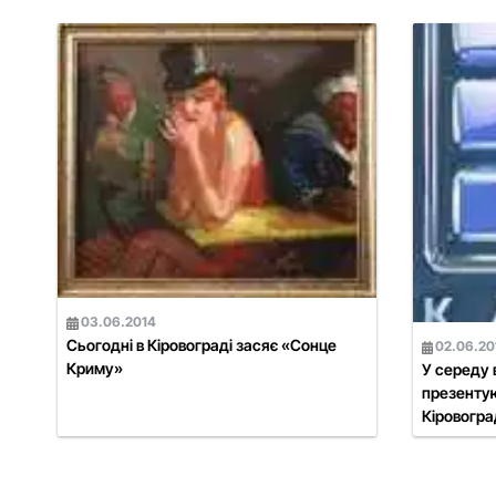
03.06.2014
Сьогодні в Кіровограді засяє «Сонце
02.06.20
Криму»
У середу 
презентую
Кіровогр