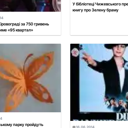
У бібліотеці Чижевського п
книгу про Зелену браму
14
Кіровограді за 750 гривень
име «95 квартал»
14
ському парку пройдуть
16.06.2014