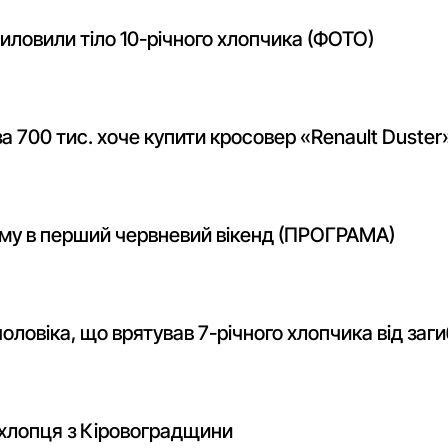
виловили тіло 10-річного хлопчика (ФОТО)
а 700 тис. хоче купити кросовер «Renault Duster
ому в перший червневий вікенд (ПРОГРАМА)
ловіка, що врятував 7-річного хлопчика від заг
о хлопця з Кіровоградщини