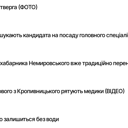
етверга (ФОТО)
 шукають кандидата на посаду головного спеціал
у хабарника Немировського вже традиційно пере
ового з Кропивницького рятують медики (ВІДЕО)
 залишиться без води