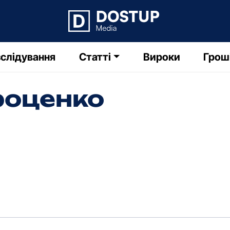
слідування
Статті
Вироки
Грош
роценко