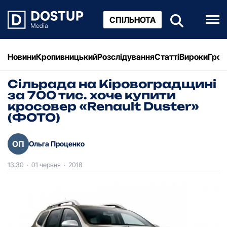
СПІЛЬНОТА
Новини
Кропивницький
Розслідування
Статті
Вироки
Грош
Сільрада на Кіровоградщині
за 700 тис. хоче купити
кросовер «Renault Duster»
(ФОТО)
ОП
Ольга Проценко
13:30
·
01 червня
·
2018