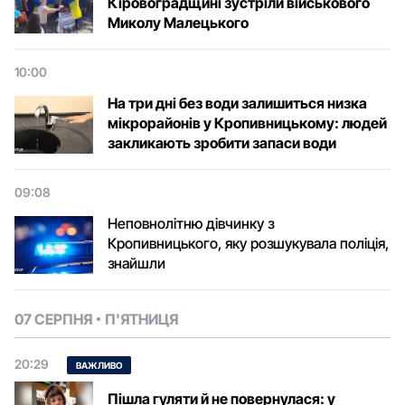
Кіровоградщині зустріли військового
Микoлу Малецькoгo
10:00
На три дні без води залишиться низка
мікрорайонів у Кропивницькому: людей
закликають зробити запаси води
09:08
Неповнолітню дівчинку з
Кропивницького, яку розшукувала поліція,
знайшли
07 СЕРПНЯ
П'ЯТНИЦЯ
20:29
ВАЖЛИВО
Пішла гуляти й не повернулася: у