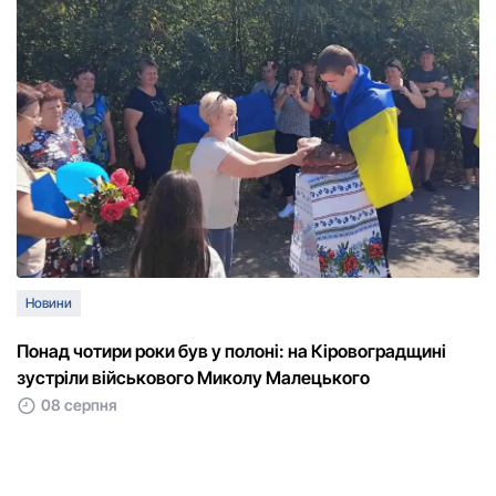
Новини
Понад чотири роки був у полоні: на Кіровоградщині
зустріли військового Микoлу Малецькoгo
08 серпня