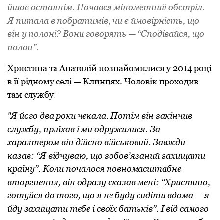
йшов останнім. Почався мінометний обстріл.
Я питала в побратимів, чи є ймовірність, що
він у полоні? Вони говорять — “Сподівайся, що
полон”.
Христина та Анатолій познайомилися у 2014 році
в її рідному селі — Клинцях. Чоловік проходив
там службу:
"Я його два роки чекала. Потім він закінчив
службу, приїхав і ми одружилися. За
характером він дійсно військовий. Завжди
казав: “Я відчуваю, що зобов’язаний захищати
країну”. Коли почалося повномасштабне
вторгнення, він одразу сказав мені: “Христино,
готуйся до того, що я не буду сидіти вдома — я
йду захищати тебе і своїх батьків”. І від самого