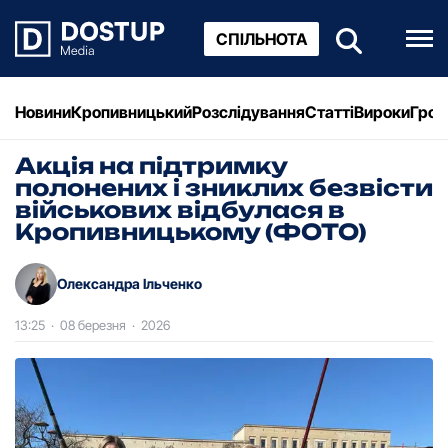
СПІЛЬНОТА
Новини
Кропивницький
Розслідування
Статті
Вироки
Грош
Акція на підтримку
полонених і зниклих безвісти
військових відбулася в
Кропивницькому (ФОТО)
Олександра Ільченко
13:25
·
08 березня
·
2026