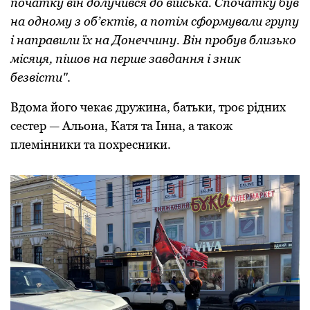
початку він долучився до війська. Спочатку був
на одному з об’єктів, а потім сформували групу
і направили їх на Донеччину. Він пробув близько
місяця, пішов на перше завдання і зник
безвісти"
.
Вдома його чекає дружина, батьки, троє рідних
сестер — Альона, Катя та Інна, а також
племінники та похресники.