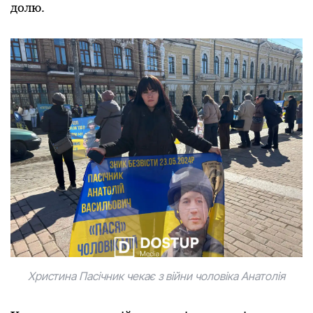
долю.
Христина Пасічник чекає з війни чоловіка Анатолія