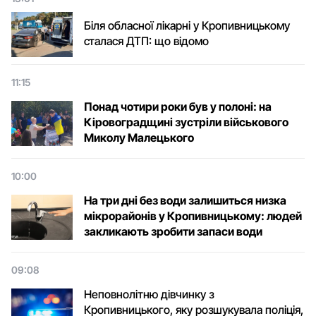
Біля обласної лікарні у Кропивницькому
сталася ДТП: що відомо
11:15
Понад чотири роки був у полоні: на
Кіровоградщині зустріли військового
Микoлу Малецькoгo
10:00
На три дні без води залишиться низка
мікрорайонів у Кропивницькому: людей
закликають зробити запаси води
09:08
Неповнолітню дівчинку з
Кропивницького, яку розшукувала поліція,