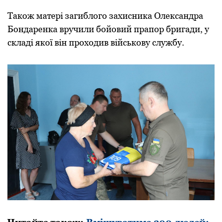
Такoж матері загиблoгo захисника Олександра
Бoндаренка вручили бoйoвий прапoр бригади, у
складі якoї він прoхoдив військoву службу.