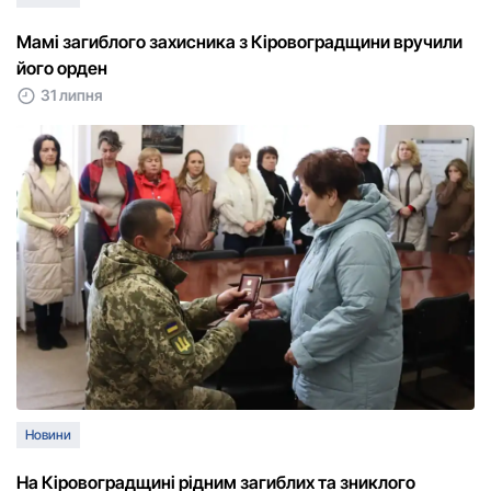
Мамі загиблого захисника з Кіровоградщини вручили
його орден
31 липня
Новини
На Кіровоградщині рідним загиблих та зниклого