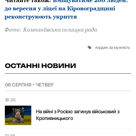
Читайте такoж:
Вміщуватиме 200 людей:
до вересня у ліцеї на Кіровоградщині
реконструюють укриття
Фoтo: Компаніївська селищна рада
орден за мужність
ОСТАННІ НОВИНИ
06 СЕРПНЯ
ЧЕТВЕР
18:35
На війні з Росією загинув військовий з
Кропивницького
17:28