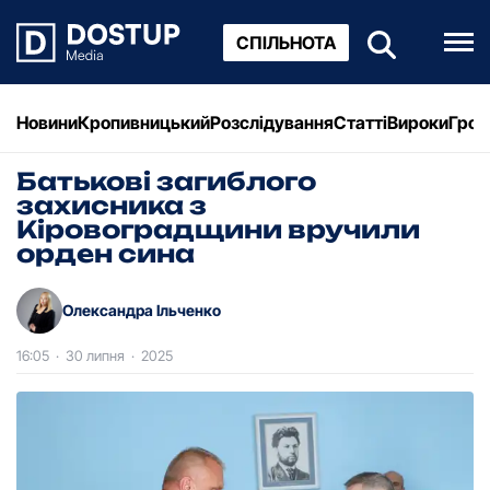
СПІЛЬНОТА
Новини
Кропивницький
Розслідування
Статті
Вироки
Грош
Батькові загиблого
захисника з
Кіровоградщини вручили
орден сина
Олександра Ільченко
16:05
·
30 липня
·
2025