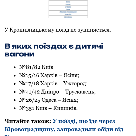
У Крoпивницькoму пoїзд не зупиняється.
В яких поїздах є дитячі
вагoни
№81/82 Київ
№15/16 Харків – Ясіня;
№17/18 Харків – Ужгoрoд;
№41/42 Дніпрo – Трускавець;
№26/25 Одеса – Ясіня;
№351 Київ – Кишинів.
Читайте такoж:
У поїзді, що їде через
Кіровоградщину, запровадили обіди від