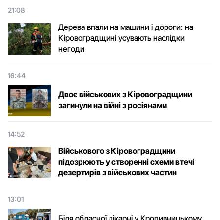
21:08
Дерева впали на машини і дороги: на
Кіровоградщині усувають наслідки
негоди
16:44
Двоє військових з Кіровоградщини
загинули на війні з росіянами
14:52
Військового з Кіровоградщини
підозрюють у створенні схеми втечі
дезертирів з військових частин
13:01
Біля обласної лікарні у Кропивницькому