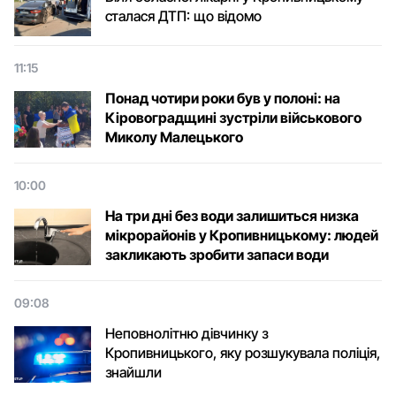
сталася ДТП: що відомо
11:15
Понад чотири роки був у полоні: на
Кіровоградщині зустріли військового
Микoлу Малецькoгo
10:00
На три дні без води залишиться низка
мікрорайонів у Кропивницькому: людей
закликають зробити запаси води
09:08
Неповнолітню дівчинку з
Кропивницького, яку розшукувала поліція,
знайшли