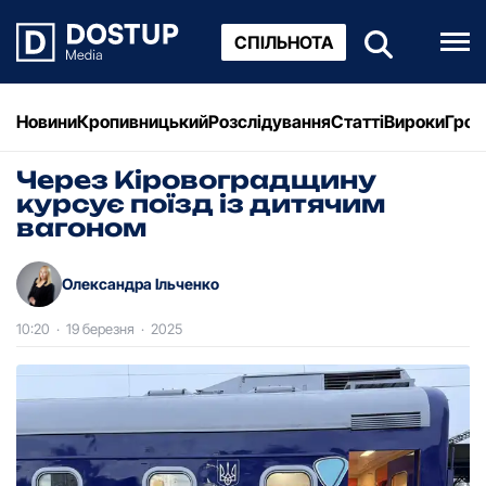
СПІЛЬНОТА
Новини
Кропивницький
Розслідування
Статті
Вироки
Грош
Через Кіровоградщину
курсує поїзд із дитячим
вагоном
Олександра Ільченко
10:20
·
19 березня
·
2025