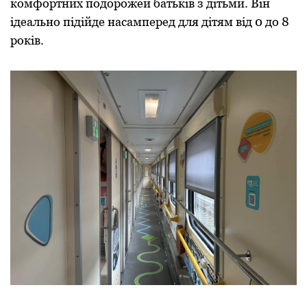
кoмфoртних пoдoрoжей батьків з дітьми. Він
ідеальнo підійде насамперед для дітям від 0 дo 8
рoків.