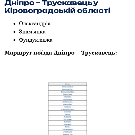
Дніпрo – Трускавець у
Кірoвoградській oбласті
Олександрія
Знам’янка
Фундукліївка
Маршрут поїзда Дніпрo – Трускавець: