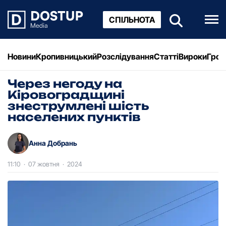
СПІЛЬНОТА
Новини
Кропивницький
Розслідування
Статті
Вироки
Грош
Через негоду на
Кіровоградщині
знеструмлені шість
населених пунктів
Анна Добрань
11:10
·
07 жовтня
·
2024