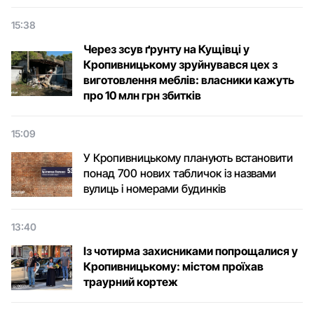
15:38
Через зсув ґрунту на Кущівці у
Кропивницькому зруйнувався цех з
виготовлення меблів: власники кажуть
про 10 млн грн збитків
15:09
У Кропивницькому планують встановити
понад 700 нових табличок із назвами
вулиць і номерами будинків
13:40
Із чотирма захисниками попрощалися у
Кропивницькому: містом проїхав
траурний кортеж