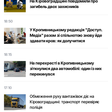
На Кіровоградщині повідомили про
загибель двох захисників
18:50
У Кропивницькому редакція "Доступ.
Медіа" разом зі спільнотою знову йде
здавати кров: як долучитися
18:15
На перехресті в Кропивницькому
зіткнулися два автомобілі: один із них
перекинувся
17:10
Обмеження руху вантажівок діє на
Кіровоградщині: транспорт перевіряє
поліція