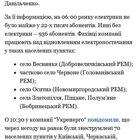
Данільченко.
За її інформацією, на 06:00 ранку електрики не
було майже у 22-х тисяч абонентів. Нині без
електрики – 936 абонентів. Фахівці компанії
працюють над відновленням електропостачання
у таких населених пунктах:
село Веснянка (Добровеличківський РЕМ);
частково село Червоне (Голованівський
РЕМ);
село Оситна (Новомиргородський РЕМ);
села Златопілля, Піщане, Полум’яне
(Бобринецький РЕМ).
О 10:30 у компанії "Укренерго"
повідомили,
що
через негоду на ранок були знеструмлені 70
населених пунктів у Київській, Черкаській,