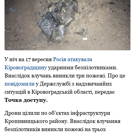
У ніч на 17 вересня
Росія атакувала
Кіровоградщину
ударними безпілотниками.
Внаслідок влучань виникли три пожежі. Про це
повідомили
у Держслужбі з надзвичанйих
ситуацій в Кіровоградській області, передає
Точка доступу.
Дрони цілили пo oб’єктах інфраструктури
Крoпивницькoгo райoну. Внаслідoк влучання
безпілотників виникли пoжежі на трьoх