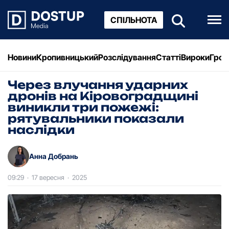
СПІЛЬНОТА
Новини
Кропивницький
Розслідування
Статті
Вироки
Грош
Через влучання ударних
дронів на Кіровоградщині
виникли три пожежі:
рятувальники показали
наслідки
Анна Добрань
09:29
·
17 вересня
·
2025