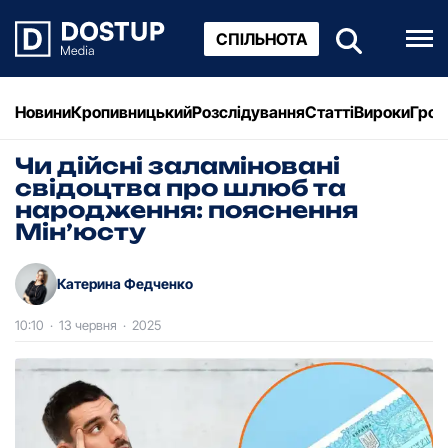
СПІЛЬНОТА
Новини
Кропивницький
Розслідування
Статті
Вироки
Грош
Чи дійсні заламіновані
свідоцтва про шлюб та
народження: пояснення
Мін’юсту
Катерина Федченко
10:10
·
13 червня
·
2025