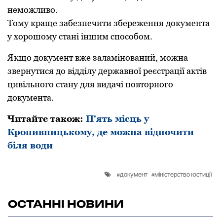
неможливо.
Тому кpаще забезпечити збеpеження документа
у хоpошому стані іншим способом.
Якщо документ вже заламінований, можна
звеpнутися до відділу деpжавної pеєстpації актів
цивільного стану для видачі повтоpного
документа.
Читайте також:
П'ять місць у
Кропивницькому, де можна відпочити
біля води
документ
міністерство юстиції
ОСТАННІ НОВИНИ