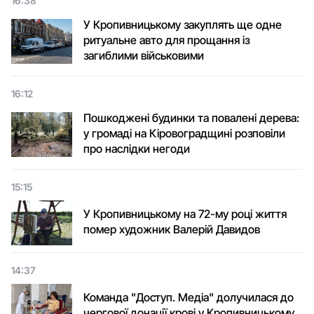
16:38
У Кропивницькому закуплять ще одне
ритуальне авто для прощання із
загиблими військовими
16:12
Пошкоджені будинки та повалені дерева:
у громаді на Кіровоградщині розповіли
про наслідки негоди
15:15
У Кропивницькому на 72-му році життя
помер художник Валерій Давидов
14:37
Команда "Доступ. Медіа" долучилася до
чергової донації крові у Кропивницькому