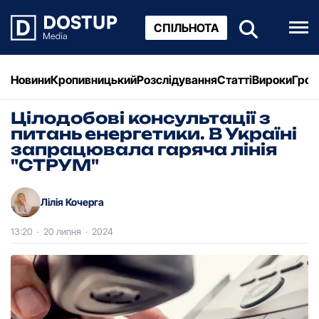
СПІЛЬНОТА
Новини
Кропивницький
Розслідування
Статті
Вироки
Грош
Цілодобові консультації з
питань енергетики. В Україні
запрацювала гаряча лінія
"СТРУМ"
Лілія Кочерга
13:20
·
20 липня
·
2024