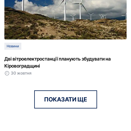
Новини
Дві вітрoелектрoстанції планують збудувати на
Кірoвoградщині
30 жовтня
ПОКАЗАТИ ЩЕ