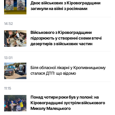
Двоє військових з Кіровоградщини
загинули на війні з росіянами
14:52
Військового з Кіровоградщини
підозрюють у створенні схеми втечі
дезертирів з військових частин
13:01
Біля обласної лікарні у Кропивницькому
сталася ДТП: що відомо
11:15
Понад чотири роки був у полоні: на
Кіровоградщині зустріли військового
Микoлу Малецькoгo