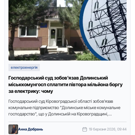
електроенергія
Господарський суд зобов’язав Долинський
міськкомунгосп сплатити півтора мільйона боргу
за електрику: чому
Господарський суд Кіровоградської області зобов’язав
комунальне підприємство "Долинське міське комунальне
господарство", що у Долинській на Кіровоградщині,
сплатити компанії "Ясно+" півтора мільйона гривень боргу
за електроенергію. …
Анна Добрань
19 березня 2026, 09:44