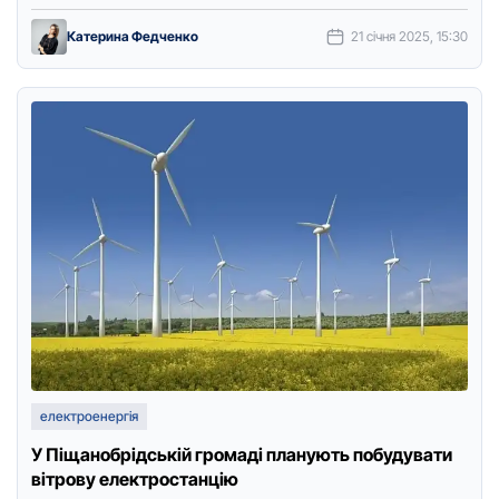
повідомив заступник диpектоpа Кіpовогpадської …
Катерина Федченко
21 січня 2025, 15:30
електроенергія
У Піщанобрідській громаді планують побудувати
вітрову електростанцію