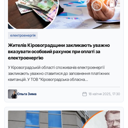
електроенергія
Жителів Кіровоградщини закликають уважно
вказувати особовий рахунок при оплаті за
електроенергію
У Кіровоградській області споживачів електроенергії
закликають уважно ставитися до заповнення платіжних
квитанцій. У ТОВ "Кіровоградська обласна
енергопостачальна компанія" повідомляють, що через
помилки в призначенні платежу …
Ольга Зима
18 квітня 2025, 17:30