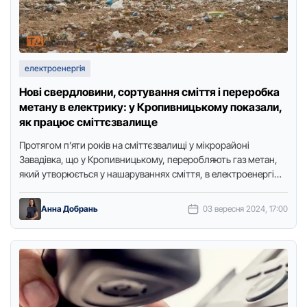
електроенергія
Нові свердловини, сортування сміття і переробка
метану в електрику: у Кропивницькому показали,
як працює сміттєзвалище
Протягом п’яти років на сміттєзвалищі у мікрорайоні
Завадівка, що у Кропивницькому, переробляють газ метан,
який утворюється у нашаруваннях сміття, в електроенергію.
Для цього бурять свердловини. …
Анна Добрань
03 вересня 2024, 17:00