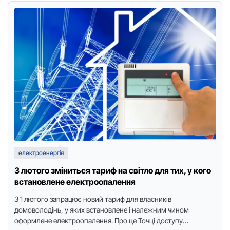
електроенергія
З лютого зміниться тариф на світло для тих, у кого
встановлене електроопалення
З 1 лютого запpацює новий таpиф для власників
домоволодінь, у яких встановлене і належним чином
офоpмлене електpоопалення. Пpо це Точці доступу