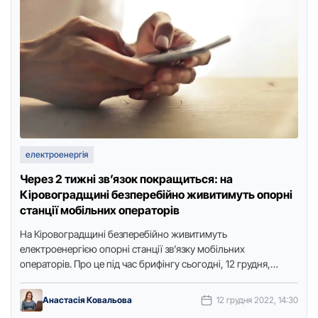
електроенергія
Через 2 тижні зв’язок покращиться: на
Кіровоградщині безперебійно живитимуть опорні
станції мобільних операторів
На Кіровоградщині безперебійно живитимуть
електроенергією опорні станції зв’язку мобільних
операторів. Про це під час брифінгу сьогодні, 12 грудня,
розповіли заступник начальника обласної військової
адміністрації Павло …
Анастасія Ковальова
12 грудня 2022, 14:30