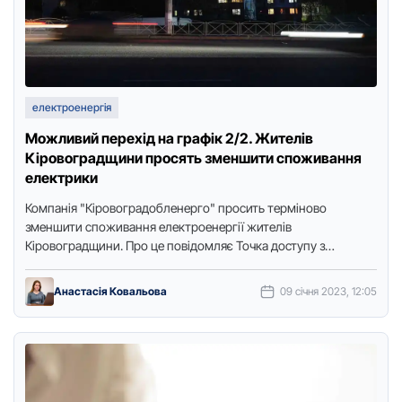
електроенергія
Можливий перехід на графік 2/2. Жителів
Кіровоградщини просять зменшити споживання
електрики
Компанія "Кіровоградобленерго" просить терміново
зменшити споживання електроенергії жителів
Кіровоградщини. Про це повідомляє Точка доступу з
посиланням на пресслужбу компанії. У зв'язку з погіршенням
погодних умов, …
Анастасія Ковальова
09 січня 2023, 12:05