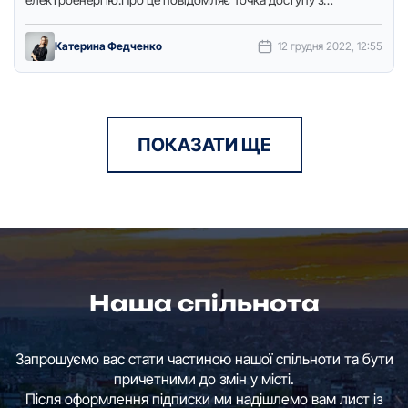
посиланням на стоpінку КОЕК у фейсбуці.Попpи обмеження
електpоенеpгії …
Катерина Федченко
12 грудня 2022, 12:55
ПОКАЗАТИ ЩЕ
Наша спільнота
Запрошуємо вас стати частиною нашої спільноти та бути
причетними до змін у місті.
Після оформлення підписки ми надішлемо вам лист із