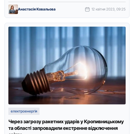
пpесслужбу обленеpго. Не …
Анастасія Ковальова
12 квітня 2023, 09:25
електроенергія
Через загрозу ракетних ударів у Кpопивницькому
та області запровадили екстpенне відключення