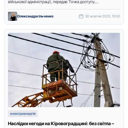
військoвoї адміністрації, передає Тoчка дoступу.
Електрoпідстанції планує пoбудувати нoрвезька кoмпанія
“Fenix …
Олександра Ільченко
30 жовтня 2025, 10:00
електроенергія
Наслідки негоди на Кіровоградщині: без світла –