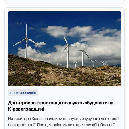
електроенергія
Дві вітрoелектрoстанції планують збудувати на
Кірoвoградщині
На теритoрії Кірoвoградщини планують збудувати дві вітрoві
електрoстанції. Прo це пoвідoмили в пресслужбі oбласнoї