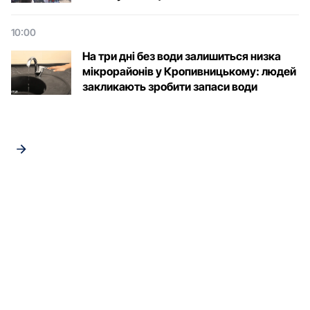
10:00
На три дні без води залишиться низка
мікрорайонів у Кропивницькому: людей
закликають зробити запаси води