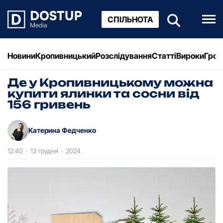
СПІЛЬНОТА
Новини
Кропивницький
Розслідування
Статті
Вироки
Грош
Де у Кропивницькому можна
купити ялинки та сосни від
156 гривень
Катерина Федченко
12:40
·
13 грудня
·
2024