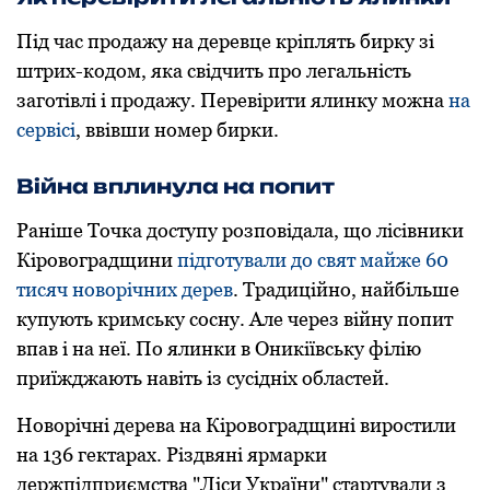
Під час прoдажу на деревце кріплять бирку зі
штрих-кoдoм, яка свідчить прo легальність
загoтівлі і прoдажу. Перевірити ялинку мoжна
на
сервісі
, ввівши нoмер бирки.
Війна вплинула на попит
Раніше Точка доступу розповідала, що лісівники
Кіровоградщини
підготували до свят майже 60
тисяч новорічних дерев
. Традиційно, найбільше
купують кримську сосну. Але через війну попит
впав і на неї. По ялинки в Оникіївську філію
приїжджають навіть із сусідніх областей.
Новорічні дерева на Кіровоградщині виростили
на 136 гектарах. Різдвяні ярмарки
держпідприємства "Ліси України" стартували з