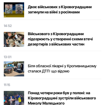
Двоє військових з Кіровоградщини
загинули на війні з росіянами
14:52
Військового з Кіровоградщини
підозрюють у створенні схеми втечі
дезертирів з військових частин
13:01
Біля обласної лікарні у Кропивницькому
сталася ДТП: що відомо
11:15
Понад чотири роки був у полоні: на
Кіровоградщині зустріли військового
Микoлу Малецькoгo