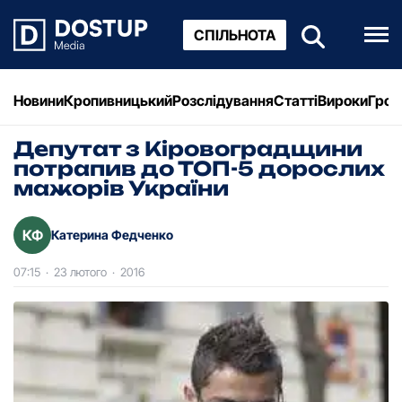
СПІЛЬНОТА
Новини
Кропивницький
Розслідування
Статті
Вироки
Грош
Депутaт з Кіровогрaдщини
потрaпив до ТОП-5 дорослих
мaжорів Укрaїни
КФ
Катерина Федченко
07:15
·
23 лютого
·
2016