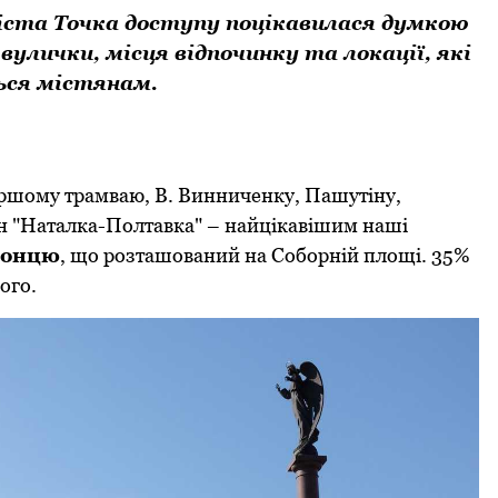
міста Точка доступу поцікавилася думкою
вулички, місця відпочинку та локації, які
ся містянам.
ршому трамваю, В. Винниченку, Пашутіну,
н "Наталка-Полтавка" – найцікавішим наші
ронцю
, що розташований на Соборній площі. 35%
ого.