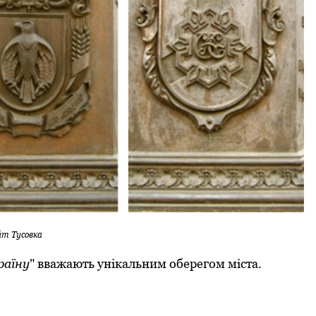
йт Тусовка
раїну
" вважають унікальним оберегом міста.