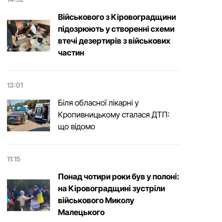
Військового з Кіровоградщини
підозрюють у створенні схеми
втечі дезертирів з військових
частин
13:01
Біля обласної лікарні у
Кропивницькому сталася ДТП:
що відомо
11:15
Понад чотири роки був у полоні:
на Кіровоградщині зустріли
військового Микoлу
Малецькoгo