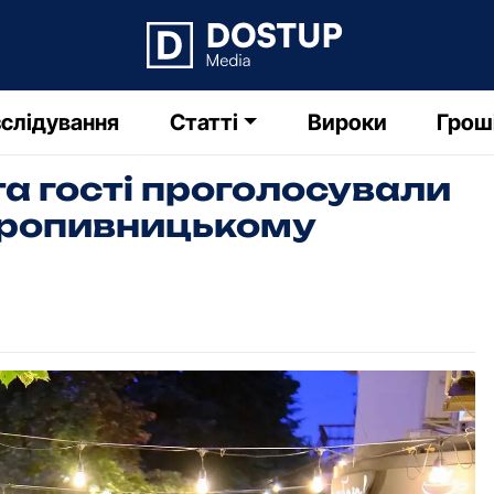
слідування
Статті
Вироки
Грош
та гості проголосували
 Кропивницькому