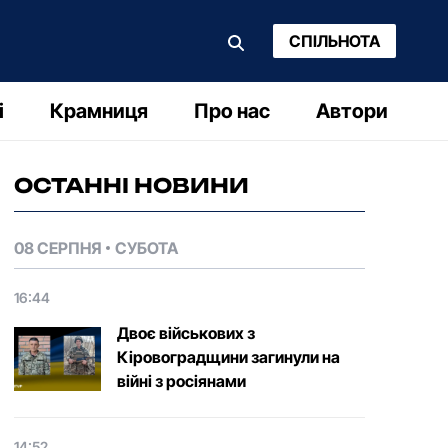
СПІЛЬНОТА
і
Крамниця
Про нас
Автори
ОСТАННІ НОВИНИ
08 СЕРПНЯ
СУБОТА
16:44
Двоє військових з
Кіровоградщини загинули на
війні з росіянами
14:52