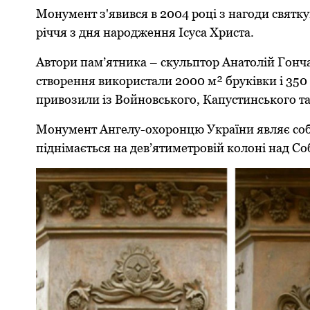
Монумент з'явився в 2004 році з нагоди святку
річчя з дня народження Ісуса Христа.
Автори пам’ятника – скульптор Анатолій Гончар
створення використали 2000 м² бруківки і 350 
привозили із Войновського, Капустинського т
Монумент Ангелу-охоронцю України являє собо
піднімається на дев’ятиметровій колоні над 