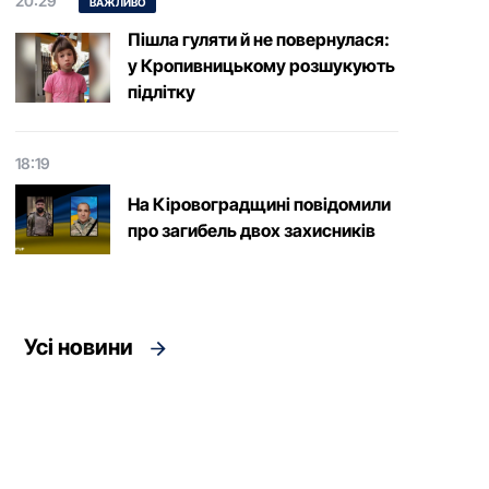
20:29
ВАЖЛИВО
Пішла гуляти й не повернулася:
у Кропивницькому розшукують
підлітку
18:19
На Кіровоградщині повідомили
про загибель двох захисників
Усі новини