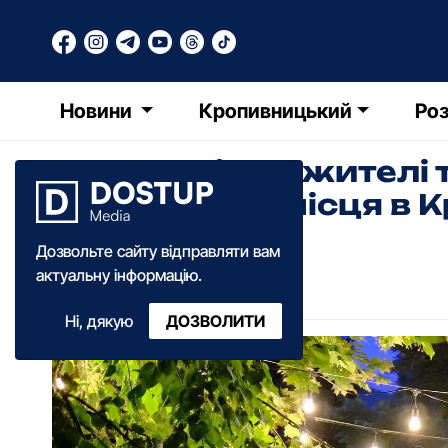
Новини
Кропивницький
Роз
До дня міста: жителі 
за улюблені місця в
Дозвольте сайту відправляти вам
Ольга Зима
актуальну інформацію.
14:15
·
16 вересня
·
2023
Ні, дякую
ДОЗВОЛИТИ