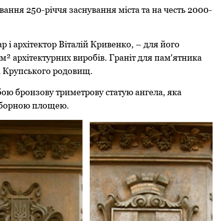
вання 250-річчя заснування міста та на честь 2000-
 і архітектор Віталій Кривенко, – для його
м² архітектурних виробів. Граніт для пам'ятника
а Крупського родовищ.
ю бронзову триметрову статую ангела, яка
Соборною площею.