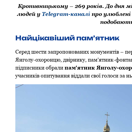
Кропивницькому – 269 років. До дня 
людей у
Telegram-каналі
про улюблені 
подобають
Найцікавіший пам’ятник
Серед шести запропонованих монументів – пе
Янголу-охоронцю, двірнику, пам’ятник-фонта
підписники обрали
пам'ятник Янголу-охо
учасників опитування віддали свої голоси за нь