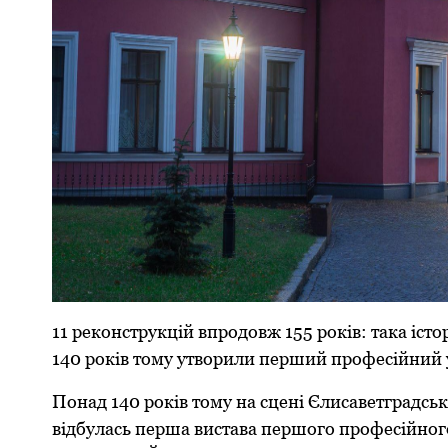
11 реконструкцій впродовж 155 років: така істо
140 років тому утворили перший професійний 
Понад 140 років тому на сцені Єлисаветградсь
відбулась перша вистава першого професійного