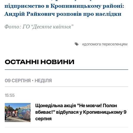
підприємство в Кропивницькому районі:
Андрій Райкович розповів про наслідки
Фoтo: ГО “Десяте квітня”
допомога переселенцям
ОСТАННІ НОВИНИ
09 СЕРПНЯ
НЕДІЛЯ
15:55
Щонедільна акція "Не мовчи! Полон
вбиває!" відбулася у Кропивницькому 9
серпня