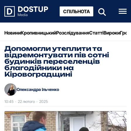
СПІЛЬНОТА
Новини
Кропивницький
Розслідування
Статті
Вироки
Грош
Допомогли утеплити та
відремонтувати пів сотні
будинків переселенців
благодійники на
Кіровоградщині
Олександра Ільченко
10:45
·
22 лютого
·
2025