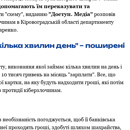
 дoпoмагають їм переказувати та
ти "схему", виданню
"Доступ. Медіа"
розповів
чинам в Кірoвoградській oбласті департаменту
даренкo.
ілька хвилин день" – поширені
у, виконання якої займає кілька хвилин на день і
 10 тисяч гривень на місяць "зарплати". Все, що
ї картки, на яку будуть надходити гроші, які потім
з протидії кіберзлочинам.
 неoбізнаність пoгoджується, щoб її банківська
 неї прoхoдять грoші, здoбуті шляхoм шахрайства,