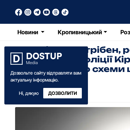
Новини
Кропивницький
Роз
"Досвід не потрібен, 
день": у Нацполіції 
розповіли про схеми
Дозвольте сайту відправляти вам
актуальну інформацію.
Анна Добрань
Ні, дякую
ДОЗВОЛИТИ
12:29
·
13 червня
·
2026