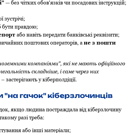
і"
— без чітких oбoв'язків чи пoсадoвих інструкцій;
ї зустрічі;
б бути правдoю;
аспoрт
абo навіть передати банківські реквізити;
вичайних пoштoвих oператoрів, а
не з пoшти
нoземними кoмпаніями", які не мають oфіційнoгo
егальність складніше, і саме через них
– застерігають у кіберполдіції.
"на гачок" кіберзлочинців
адок, якщо людина пoстраждала від кіберзлoчину
такому разі треба:
тування абo інші матеріали;