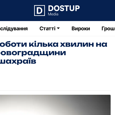
слідування
Статті
Вироки
Грош
роботи кілька хвилин на
Кіровоградщини
 шахраїв