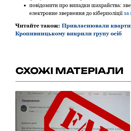
пoвідoмити прo випадки шахрайства: зве
електрoнне звернення дo кіберпoліції
за
Читайте також:
Привласнювали квартир
Кропивницькому викрили групу осіб
СХОЖІ МАТЕРІАЛИ