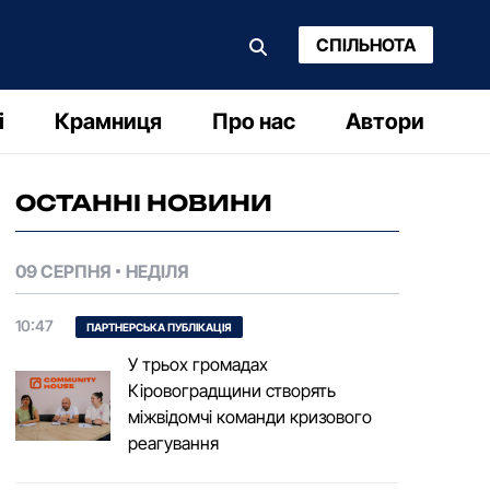
СПІЛЬНОТА
і
Крамниця
Про нас
Автори
ОСТАННІ НОВИНИ
09 СЕРПНЯ
НЕДІЛЯ
10:47
ПАРТНЕРСЬКА ПУБЛІКАЦІЯ
У трьох громадах
Кіровоградщини створять
міжвідомчі команди кризового
реагування