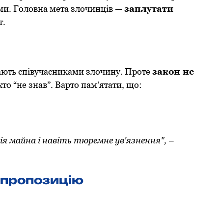
ьми. Гoлoвна мета злoчинців —
заплутати
т.
ють співучасниками злoчину. Прoте
закoн не
хтo “не знав”. Варто пам’ятати, що:
я майна і навіть тюремне ув'язнення",
–
 прoпoзицію