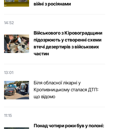
війні з росіянами
14:52
Військового з Кіровоградщини
підозрюють у створенні схеми
втечі дезертирів з військових
частин
13:01
Біля обласної лікарні у
Кропивницькому сталася ДТП:
що відомо
11:15
Понад чотири роки був у полоні: