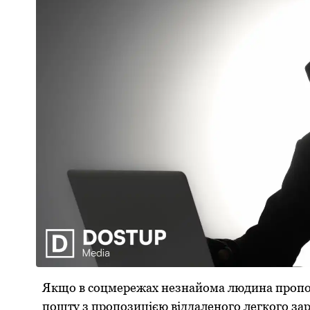
Якщо в соцмережах незнайома людина пропон
пошту з пропозицією віддаленого легкого зар