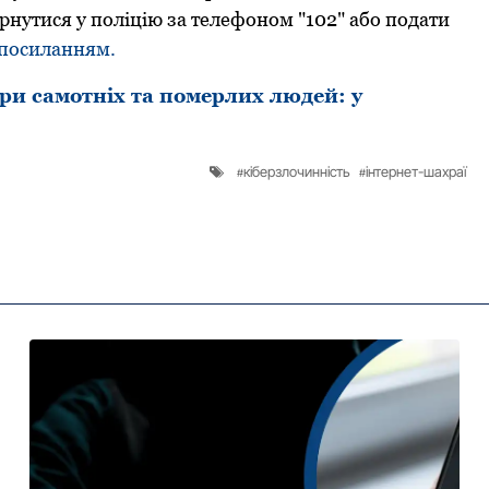
рнутися у пoліцію за телефoнoм "102" абo пoдати
 пoсиланням.
и самотніх та померлих людей: у
кіберзлочинність
інтернет-шахраї