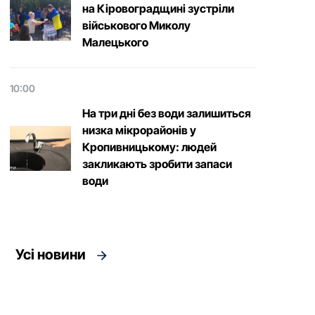
на Кіровоградщині зустріли
військового Микoлу
Малецькoгo
10:00
На три дні без води залишиться
низка мікрорайонів у
Кропивницькому: людей
закликають зробити запаси
води
Усі новини