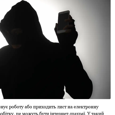
ує роботу або приходить лист на електронну
обітку, це можуть бути інтернет-шахраї. У такий