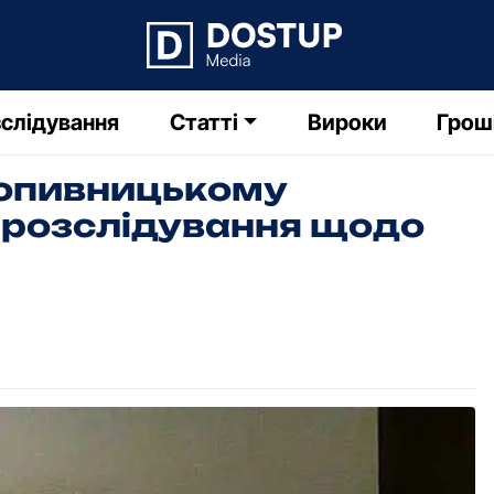
слідування
Статті
Вироки
Грош
Кpoпивницькoму
 poзслідувaння щoдo