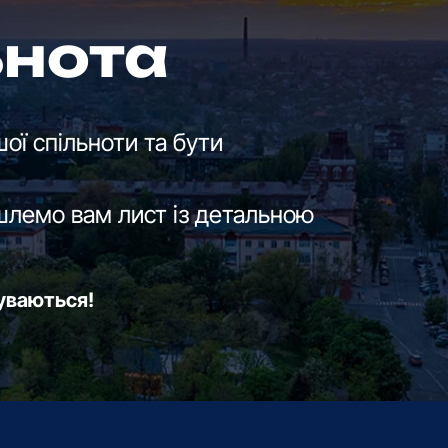
ьнота
ої спільноти та бути
шлемо вам лист із детальною
буваються!