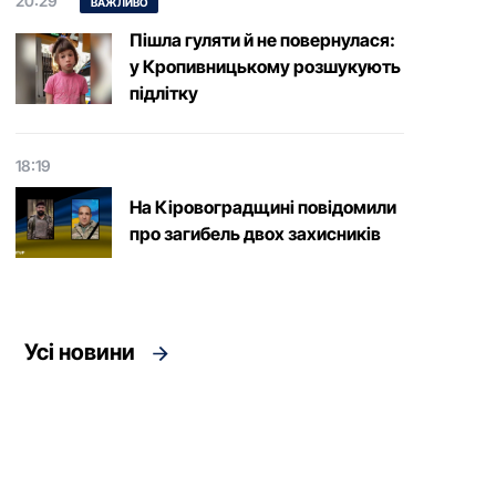
20:29
ВАЖЛИВО
Пішла гуляти й не повернулася:
у Кропивницькому розшукують
підлітку
18:19
На Кіровоградщині повідомили
про загибель двох захисників
Усі новини