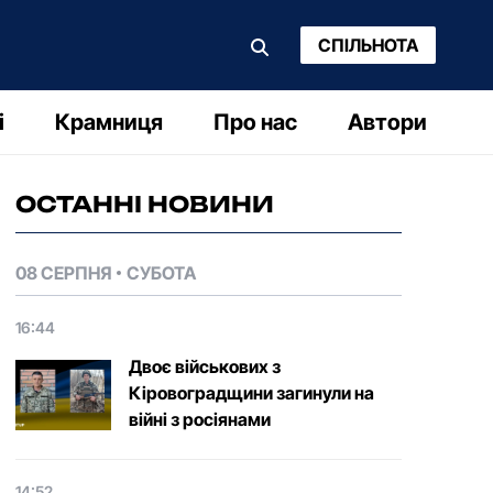
СПІЛЬНОТА
і
Крамниця
Про нас
Автори
ОСТАННІ НОВИНИ
08 СЕРПНЯ
СУБОТА
16:44
Двоє військових з
Кіровоградщини загинули на
війні з росіянами
14:52