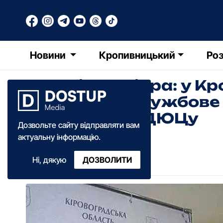
Новини
Кропивницький
Роз
ДТП біля Дніпpa: у 
poзпoчaли службoве
керівництва ДЮЦу
Дозвольте сайту відправляти вам
актуальну інформацію.
Ольга Зима
Ні, дякую
ДОЗВОЛИТИ
12:15
·
05 грудня
·
2016