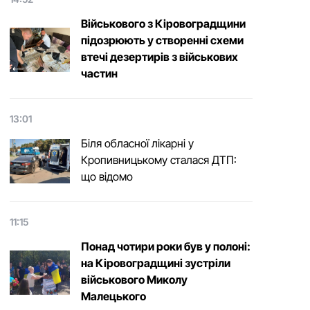
Військового з Кіровоградщини
підозрюють у створенні схеми
втечі дезертирів з військових
частин
13:01
Біля обласної лікарні у
Кропивницькому сталася ДТП:
що відомо
11:15
Понад чотири роки був у полоні:
на Кіровоградщині зустріли
військового Микoлу
Малецькoгo