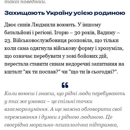
такої поведінки.
Захищають Україну усією родиною
Двоє синів Людмили воюють. У іншому
батальйоні і регіоні. Ігорю – 30 років, Вадиму –
23. Військовослужбовиця розповіла, що тільки
коли сама одягнула військову форму і зрозуміла,
що означає перебувати у зоні бойових дій,
перестала ставити синам недоречні запитання на
кшталт "як ти поспав?" чи "що ти їв сьогодні?".
Коли воюєш і знаєш, що рідні люди перебувають
у тих же умовах – це спільні точки
взаєморозуміння. А ще можна обговорити свої
переживання і думки з рідною людиною. Це
своєрідна морально-психологічна підтримка,