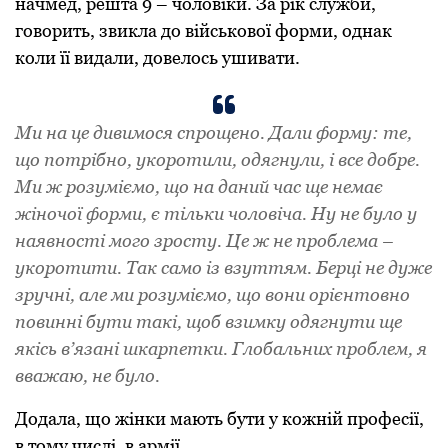
начмед, решта 9 – чоловіки. За рік служби,
говорить, звикла до військової форми, однак
коли її видали, довелось ушивати.
Ми на це дивимося спрощено. Дали форму: те,
що потрібно, укоротили, одягнули, і все добре.
Ми ж розуміємо, що на даний час ще немає
жіночої форми, є тільки чоловіча. Ну не було у
наявності мого зросту. Це ж не проблема –
укоротити. Так само із взуттям. Берці не дуже
зручні, але ми розуміємо, що вони орієнтовно
повинні бути такі, щоб взимку одягнути ще
якісь в’язані шкарпетки. Глобальних проблем, я
вважаю, не було.
Додала, що жінки мають бути у кожній професії,
в тому числі, в армії.