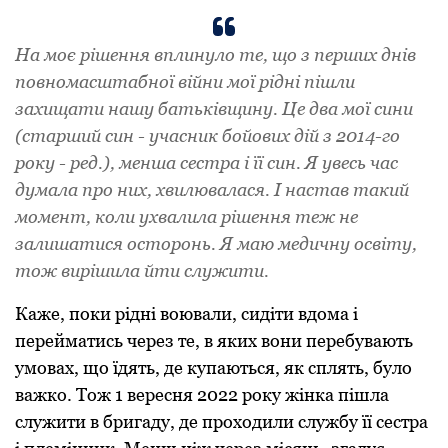
На моє рішення вплинуло те, що з перших днів
повномасштабної війни мої рідні пішли
захищати нашу батьківщину. Це два мої сини
(старший син - учасник бойових дій з 2014-го
року - ред.), менша сестра і її син. Я увесь час
думала про них, хвилювалася. І настав такий
момент, коли ухвалила рішення теж не
залишатися осторонь. Я маю медичну освіту,
тож вирішила йти служити.
Каже, поки рідні воювали, сидіти вдома і
перейматись через те, в яких вони перебувають
умовах, що їдять, де купаються, як сплять, було
важко. Тож 1 вересня 2022 року жінка пішла
служити в бригаду, де проходили службу її сестра