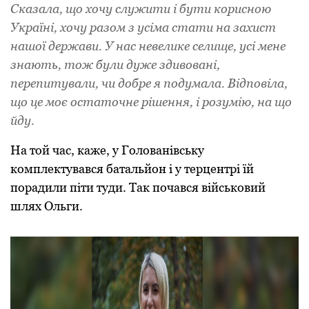
Сказала, що хочу служити і бути корисною
Україні, хочу разом з усіма стати на захист
нашої держави. У нас невелике селище, усі мене
знають, тож були дуже здивовані,
перепитували, чи добре я подумала. Відповіла,
що це моє остаточне рішення, і розумію, на що
йду.
На той час, каже, у Голованівську
комплектувався батальйон і у терцентрі їй
порадили піти туди. Так почався військовий
шлях Ольги.