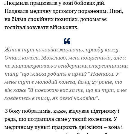
Людмила працювала у зоні бойових дій.
Надавала медичну допомогу пораненим. Нині,
на більш спокійних позиціях, допомагає
госпіталізовувати військових.
Жінок тут чоловіки жаліють, правду кажу.
Отакі колеги. Можливо, мені пощастило, але я
не зіштовхувалась з гендерними стереотипами
типу "що жінка робить в армії?" Навпаки. У
мене тут є молодий колега, йому 27 років, то
він каже "Я поважаю вас за те, що ви тут, а не
ховаєтесь в тилу, як деякі чоловіки".
З боку побратимів, каже, відчуває підтримку і
рада, що потрапила саме у такий колектив. У
медичному пункті працюють дві жінки – вона і