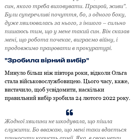
син, якого треба виховувати. Працюй, живи".
Були суперечливі почуття, бо, з одного боку,
дуже хвилювалась за нього, з іншого – сильно
пишаюсь тим, що у мене такий син. Він сказав
мені, що робота почекає, виграємо війну, і
продовжимо працювати в прокуратурі.
"Зробила вірний вибір"
Минуло більш ніж півтора роки, відколи Ольга
стала військовослужбовицею. Цього часу, каже,
вистачило, щоб усвідомити, наскільки
правильний вибір зробила 24 лютого 2022 року.
Жодної хвилини не шкодувала, що пішла
служити. Бо вважаю, що мені таки вдається
приносити користь армії. Яка, в свою чергу,