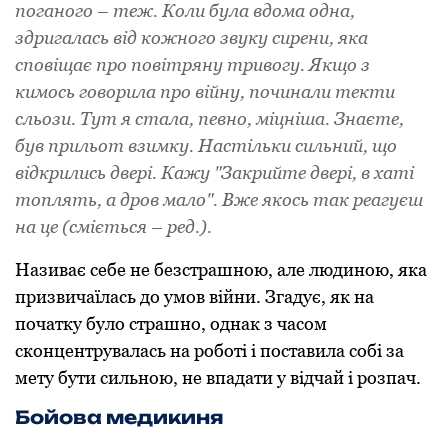
поганого – теж. Коли була вдома одна,
здригалась від кожного звуку сирени, яка
сповіщає про повітряну тривогу. Якщо з
кимось говорила про війну, починали текти
сльози. Тут я стала, певно, міцніша. Знаєте,
був прильот взимку. Настільки сильний, що
відкрились двері. Кажу "Закрийте двері, в хаті
топлять, а дров мало". Вже якось так реагуєш
на це (сміється – ред.).
Називає себе не безстрашною, але людиною, яка
призвичаїлась до умов війни. Згадує, як на
початку було страшно, однак з часом
сконцентрувалась на роботі і поставила собі за
мету бути сильною, не впадати у відчай і розпач.
Бойова медикиня