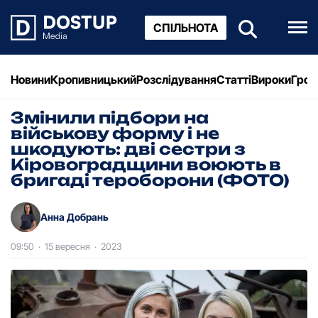
СПІЛЬНОТА
Новини
Кропивницький
Розслідування
Статті
Вироки
Грош
Змінили підбори на
військову форму і не
шкодують: дві сестри з
Кіровоградщини воюють в
бригаді тероборони (ФОТО)
Анна Добрань
09:50
·
15 вересня
·
2023