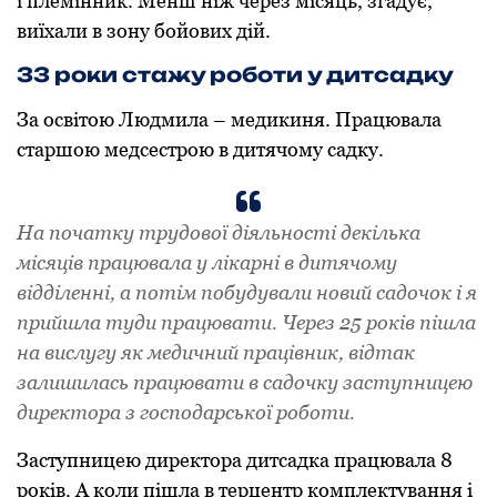
і племінник. Менш ніж через місяць, згадує,
виїхали в зону бойових дій.
33 роки стажу роботи у дитсадку
За освітою Людмила – медикиня. Працювала
старшою медсестрою в дитячому садку.
На початку трудової діяльності декілька
місяців працювала у лікарні в дитячому
відділенні, а потім побудували новий садочок і я
прийшла туди працювати. Через 25 років пішла
на вислугу як медичний працівник, відтак
залишилась працювати в садочку заступницею
директора з господарської роботи.
Заступницею директора дитсадка працювала 8
років. А коли пішла в терцентр комплектування і