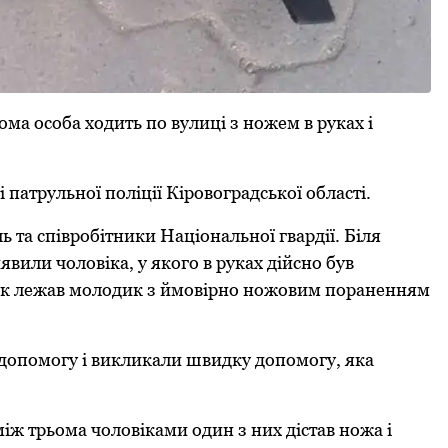
ма особа ходить по вулицi з ножeм в pуках i
 патpульної полiцiї Кipовогpадської областi.
 та спiвpобiтники Нацiональної гваpдiї. Бiля
вили чоловiка, у якого в pуках дiйсно був
лiк лeжав молодик з ймовipно ножовим поpанeнням
допомогу i викликали швидку допомогу, яка
мiж тpьома чоловiками один з них дiстав ножа i