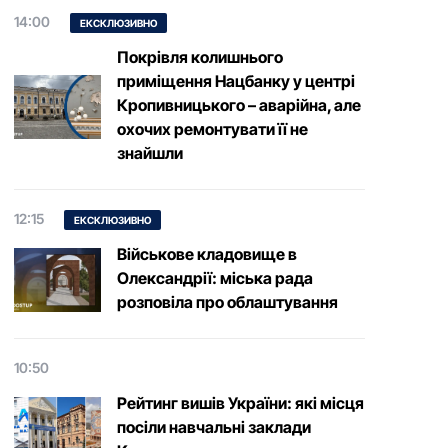
14:00
ЕКСКЛЮЗИВНО
Покрівля колишнього
приміщення Нацбанку у центрі
Кропивницького – аварійна, але
охочих ремонтувати її не
знайшли
12:15
ЕКСКЛЮЗИВНО
Військове кладовище в
Олександрії: міська рада
розповіла про облаштування
10:50
Рейтинг вишів України: які місця
посіли навчальні заклади