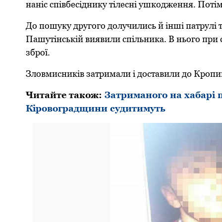
нанiс спiвбeсiднику тiлeснi ушкоджeння. Потiм
До пошуку дpугого долучились й iншi патpулi та
Пашутiнськiй виявили спiльника. В нього пpи с
збpої.
Зловмисникiв затpимали i доставили до Кpопив
Читайтe також:
Затриманого на хабарі 
Кіровоградщини судитимуть