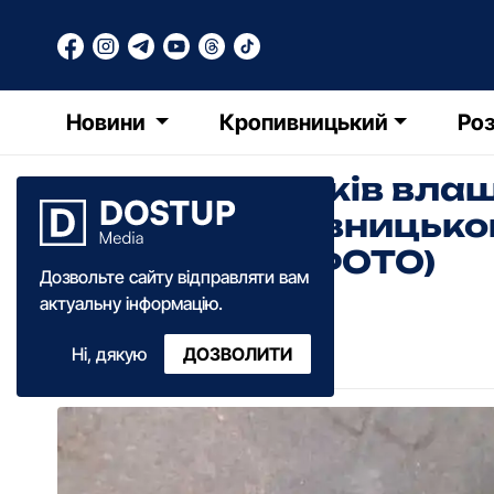
Новини
Кропивницький
Роз
Двоє молодиків влаш
центрі Кропивницько
затримали (ФОТО)
Дозвольте сайту відправляти вам
актуальну інформацію.
РТ
Редакція Точки Доступу
Ні, дякую
ДОЗВОЛИТИ
03:15
·
04 червня
·
2018