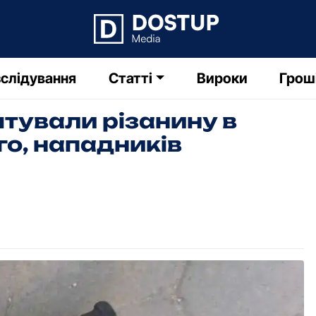
слідування
Статті
Вироки
Грош
тували різанину в
го, нападників