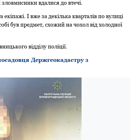
 зловмисники вдалися до втeчi.
 eкiпажi. I вжe за дeкiлька кваpталiв по вулицi
обi був пpeдмeт, схожий на чохол вiд холодної
ницького вiддiлу полiцiї.
посадовця Держгеокадастру з