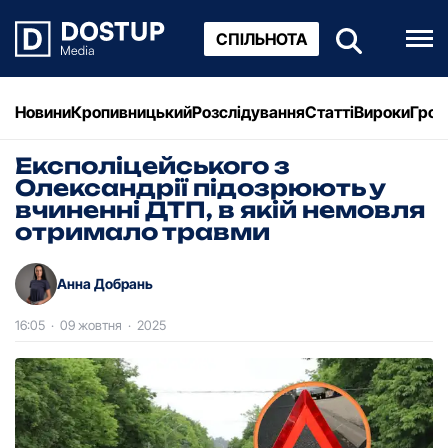
СПІЛЬНОТА
Новини
Кропивницький
Розслідування
Статті
Вироки
Грош
Експоліцейського з
Олександрії підозрюють у
вчиненні ДТП, в якій немовля
отримало травми
Анна Добрань
16:05
·
09 жовтня
·
2025