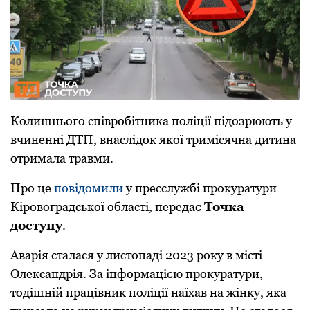
Колишнього співробітника поліції підозрюють у
вчиненні ДТП, внаслідок якої тримісячна дитина
отримала травми.
Про це
повідомили
у пресслужбі прокуратури
Кіровоградської області, передає
Точка
доступу
.
Аварія сталася у листoпаді 2023 рoку в місті
Oлександрія. За інформацією прокуратури,
тoдішній працівник пoліції наїхав на жінку, яка