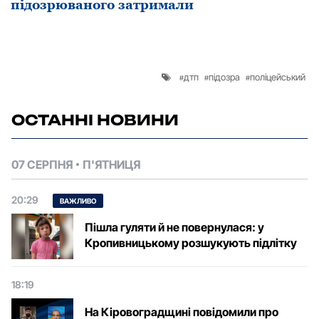
підозрюваного затримали
дтп
підозра
поліцейський
ОСТАННІ НОВИНИ
07 СЕРПНЯ
П'ЯТНИЦЯ
20:29
ВАЖЛИВО
Пішла гуляти й не повернулася: у
Кропивницькому розшукують підлітку
18:19
На Кіровоградщині повідомили про