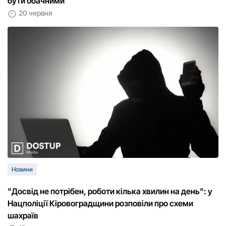
бути обачними
20 червня
Новини
"Досвід не потрібен, роботи кілька хвилин на день": у
Нацполіції Кіровоградщини розповіли про схеми
шахраїв