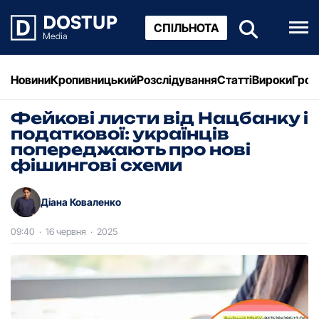
СПІЛЬНОТА
Новини
Кропивницький
Розслідування
Статті
Вироки
Грош
Фейкові листи від Нацбанку і
податкової: українців
попереджають про нові
фішингові схеми
Діана Коваленко
09:40
·
16 червня
·
2025