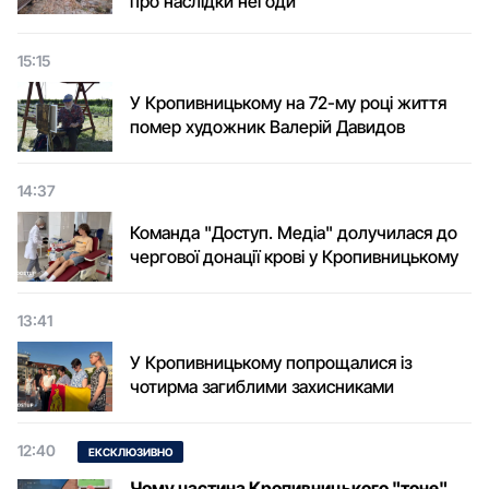
про наслідки негоди
15:15
У Кропивницькому на 72-му році життя
помер художник Валерій Давидов
14:37
Команда "Доступ. Медіа" долучилася до
чергової донації крові у Кропивницькому
13:41
У Кропивницькому попрощалися із
чотирма загиблими захисниками
12:40
ЕКСКЛЮЗИВНО
Чому частина Кропивницького "тоне"