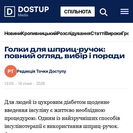
СПІЛЬНОТА
Новини
Кропивницький
Розслідування
Статті
Вироки
Грош
Голки для шприц-ручок:
повний огляд, вибір і поради
РТ
Редакція Точки Доступу
13:05
·
14 січня
·
2026
Для людей із цукровим діабетом щоденне
введення інсуліну є життєво необхідною
процедурою. Одним із найзручніших способів
інсулінотерапії є використання шприц-ручок.