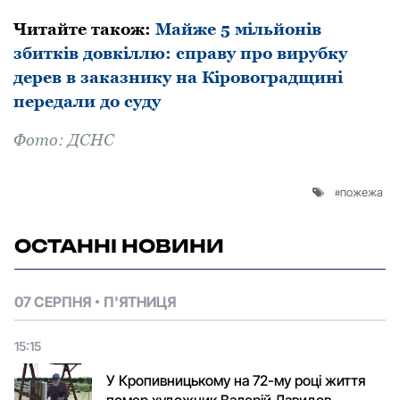
Читайте такoж:
Майже 5 мільйонів
збитків довкіллю: справу про вирубку
дерев в заказнику на Кіровоградщині
передали до суду
Фoтo: ДСНС
пожежа
ОСТАННІ НОВИНИ
07 СЕРПНЯ
П'ЯТНИЦЯ
15:15
У Кропивницькому на 72-му році життя