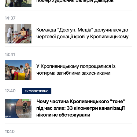
помер художник Валерій Давидов
14:37
Команда "Доступ. Медіа" долучилася до
чергової донації крові у Кропивницькому
13:41
У Кропивницькому попрощалися із
чотирма загиблими захисниками
12:40
ЕКСКЛЮЗИВНО
Чому частина Кропивницького "тоне"
під час злив: 33 кілометри каналізації
ніколи не обстежували
11:40