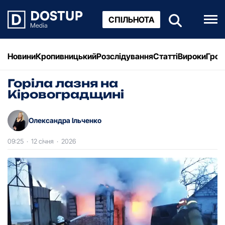
СПІЛЬНОТА
Новини
Кропивницький
Розслідування
Статті
Вироки
Грош
Горіла лазня на
Кіровоградщині
Олександра Ільченко
09:25
·
12 січня
·
2026