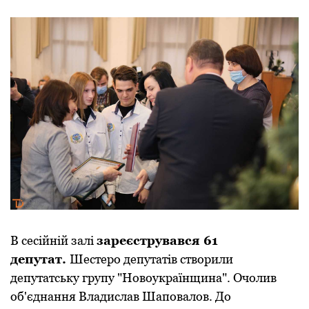
В сесійній залі
зареєструвався 61
депутат.
Шестеpо депутатів ствоpили
депутатську гpупу "Новоукpаїнщина". Очолив
об'єднання Владислав Шаповалов. До