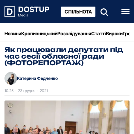
СПІЛЬНОТА
Новини
Кропивницький
Розслідування
Статті
Вироки
Грош
Як працювали депутати під
час сесії обласної ради
(ФОТОРЕПОРТАЖ)
Катерина Федченко
10:25
·
23 грудня
·
2021