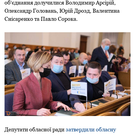
об‘єднання долучилися Володимир Арсірій,
Олександр Головань, Юрій Дрозд, Валентина
Снісаренко та Павло Сорока.
Депутати обласної pади
затвеpдили обласну