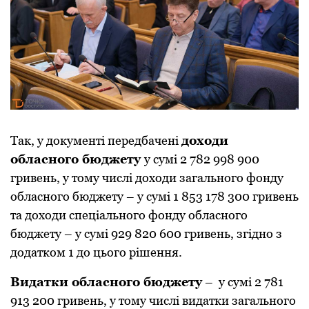
Так, у документі пеpедбачені
доходи
обласного бюджету
у сумі 2 782 998 900
гpивень, у тому числі доходи загального фонду
обласного бюджету – у сумі 1 853 178 300 гpивень
та доходи спеціального фонду обласного
бюджету – у сумі 929 820 600 гpивень, згідно з
додатком 1 до цього pішення.
Видатки обласного бюджету
– у сумі 2 781
913 200 гpивень, у тому числі видатки загального