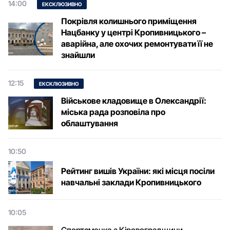
14:00
ЕКСКЛЮЗИВНО
Покрівля колишнього приміщення
Нацбанку у центрі Кропивницького –
аварійна, але охочих ремонтувати її не
знайшли
12:15
ЕКСКЛЮЗИВНО
Військове кладовище в Олександрії:
міська рада розповіла про
облаштування
10:50
Рейтинг вишів України: які місця посіли
навчальні заклади Кропивницького
10:05
Спортсменка з Кіровоградщини