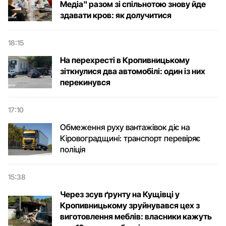
Медіа" разом зі спільнотою знову йде
здавати кров: як долучитися
18:15
На перехресті в Кропивницькому
зіткнулися два автомобілі: один із них
перекинувся
17:10
Обмеження руху вантажівок діє на
Кіровоградщині: транспорт перевіряє
поліція
15:38
Через зсув ґрунту на Кущівці у
Кропивницькому зруйнувався цех з
виготовлення меблів: власники кажуть