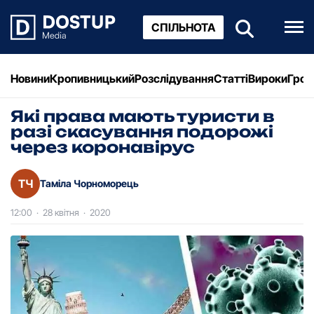
СПІЛЬНОТА
Новини
Кропивницький
Розслідування
Статті
Вироки
Грош
Які права мають туристи в
разі скасування подорожі
через коронавірус
ТЧ
Таміла Чорноморець
12:00
·
28 квітня
·
2020