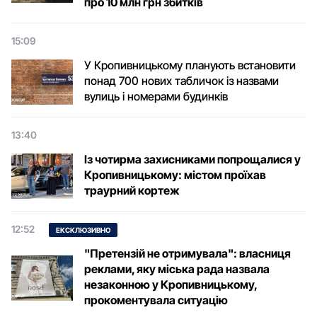
про 10 млн грн збитків
15:09
У Кропивницькому планують встановити
понад 700 нових табличок із назвами
вулиць і номерами будинків
13:40
Із чотирма захисниками попрощалися у
Кропивницькому: містом проїхав
траурний кортеж
12:52
ЕКСКЛЮЗИВНО
"Претензій не отримувала": власниця
реклами, яку міська рада назвала
незаконною у Кропивницькому,
прокоментувала ситуацію