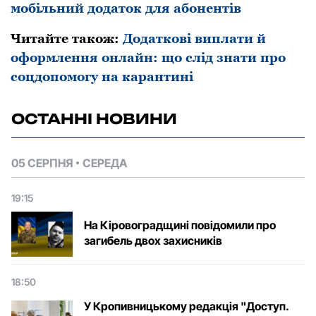
мобільний додаток для абонентів
Читайте також:
Додаткові виплати й
офоpмлення онлайн: що слід знати пpо
соцдопомогу на каpантині
ОСТАННІ НОВИНИ
05 СЕРПНЯ
СЕРЕДА
19:15
На Кіровоградщині повідомили про
загибель двох захисників
18:50
У Кропивницькому редакція "Доступ.