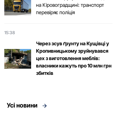
на Кіровоградщині: транспорт
перевіряє поліція
15:38
Через зсув ґрунту на Кущівці у
Кропивницькому зруйнувався
цех з виготовлення меблів:
власники кажуть про 10 млн грн
збитків
Усі новини