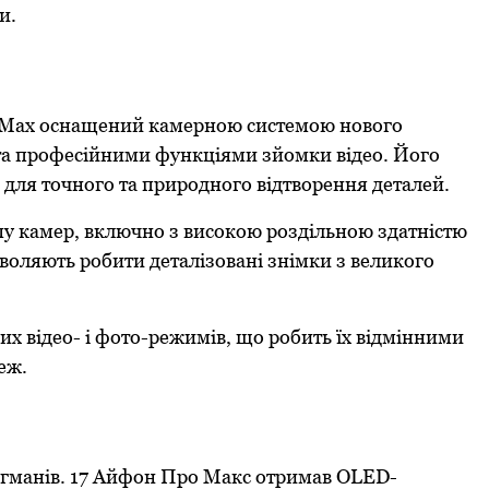
и.
o Max оснащений камерною системою нового
а професійними функціями зйомки відео. Його
 для точного та природного відтворення деталей.
ему камер, включно з високою роздільною здатністю
зволяють робити деталізовані знімки з великого
х відео- і фото-режимів, що робить їх відмінними
еж.
агманів. 17 Айфон Про Макс отримав OLED-