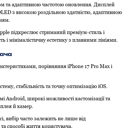
ом та адаптивною частотою оновлення. Дисплей
OLED з високою роздільною здатністю, адаптивною
ням.
pple підкреслює стриманий преміум-стиль і
ть і мінімалістичну естетику з плавними лініями.
вача
рактеристиками, порівняння iPhone 17 Pro Max і
стему, стабільність та точну оптимізацію iOS.
і Android, широкі можливості кастомізації та
плея й камер.
сі, вибір часто залежить не лише від
 та способі життя користувача.