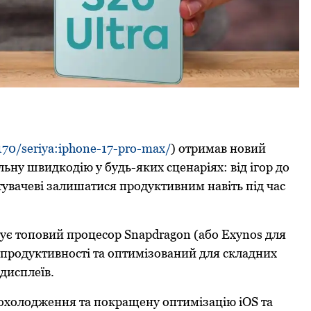
-170/seriya:iphone-17-pro-max/
) отримав новий
ну швидкодію у будь-яких сценаріях: від ігор до
тувачеві залишатися продуктивним навіть під час
ує топовий процесор Snapdragon (або Exynos для
ь продуктивності та оптимізований для складних
дисплеїв.
охолодження та покращену оптимізацію iOS та