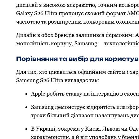
дисплей з високою яскравістю, точним кольор
Galaxy S26 Ultra пропонує схожий формат AM
частотою та розширеним кольоровим охоплен
Дизайн в обох брендів залишився фірмовим: A
монолітність корпусу, Samsung — технологічніс
Порівняння та вибір для користу
Для тих, хто цікавиться офіційним сайтом і ха
Samsung S26 Ultra виглядає так:
Apple робить ставку на інтеграцію в екоси
Samsung демонструє відкритість платформ
трохи більший діапазон налаштувань дис
В Україні, зокрема у Києві, Львові чи Оде
характеристик, а й від уподобань у бренді