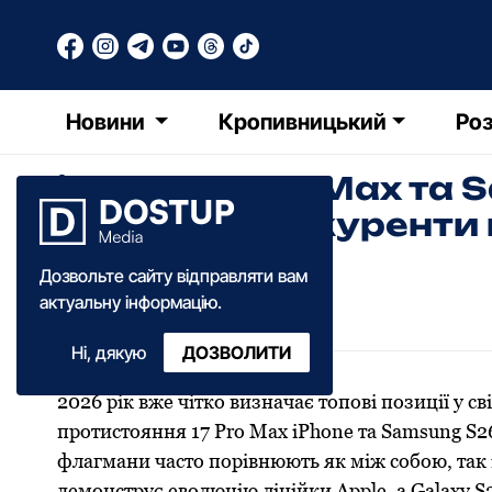
Новини
Кропивницький
Роз
iPhone 17 Pro Max та 
достойні конкуренти
Дозвольте сайту відправляти вам
РТ
Редакція Точки Доступу
актуальну інформацію.
08:55
·
18 січня
·
2026
Ні, дякую
ДОЗВОЛИТИ
2026 рік вже чітко визначає топові позиції у с
протистояння 17 Pro Max iPhone та Samsung S26
флагмани часто порівнюють як між собою, так
демонструє еволюцію лінійки Apple, а Galaxy S