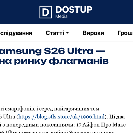
слідування
Статті
Вироки
Грош
Samsung S26 Ultra —
 на ринку флагманів
віті смартфонів, і серед найгарячіших тем —
 Ultra (
https://blog.stls.store/uk/1906.html
). Ці два
 і з попередніми поколіннями: 17 Айфон Про Макс
26 Ultra підтверджує амбіції Samsung на ринку