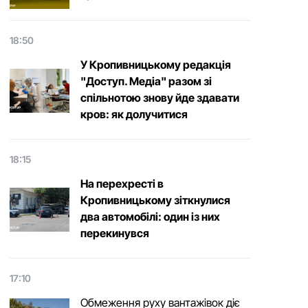
18:50
У Кропивницькому редакція
"Доступ. Медіа" разом зі
спільнотою знову йде здавати
кров: як долучитися
18:15
На перехресті в
Кропивницькому зіткнулися
два автомобілі: один із них
перекинувся
17:10
Обмеження руху вантажівок діє