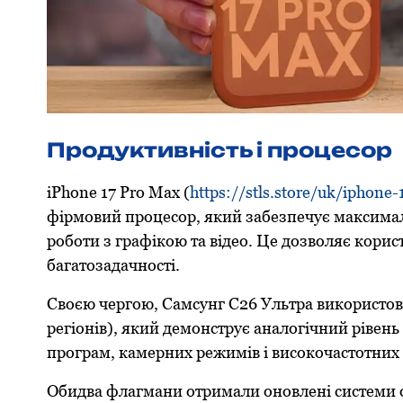
Продуктивність і процесор
iPhone 17 Pro Max (
https://stls.store/uk/iphone
фірмовий процесор, який забезпечує максималь
роботи з графікою та відео. Це дозволяє корис
багатозадачності.
Своєю чергою, Самсунг С26 Ультра використов
регіонів), який демонструє аналогічний рівен
програм, камерних режимів і високочастотних 
Обидва флагмани отримали оновлені системи 