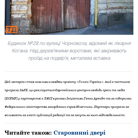
Будинок №28 по вулиці Чорновола, відомий як лікарня
Когана. Над дерев’яними воротами, які закривають
проїзд на подвір’я, металева вставка
Цей матеріал став можливим завдяки проєкту «Голоси України», який є частиною
програми SAFE, що реалізується Європейським центром свободи преси та медіа
(ECPMF) у партнерстві з ЛЖСІ в рамках Ініціативи Ганни Арендт та за підтримки
Федерального міністерства закордонних справ Німеччини. Партнери програми не
впливають на зміст публікацій редакції та не несуть за нього відповідальності.
Читайте також:
Старовинні двері