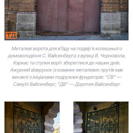
Металеві ворота для в'їзду на подвір'я колишнього
домоволодіння С. Вайсенберга з вулиці В. Чорновола.
Каркас та стулки воріт збереглися до наших днів.
Ажурний візерунок із кованих металевих прутів має
вензелі з ініціалами подружжя фундаторів: "СВ" —
Самуїл Вайсенберг, "ДВ" — Доротея Вайсенберг