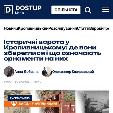
СПІЛЬНОТА
Новини
Кропивницький
Розслідування
Статті
Вироки
Грош
Історичні ворота у
Кропивницькому: де вони
збереглися і що означають
орнаменти на них
Анна Добрань
Олександр Козловський
·
13:15
·
16 жовтня
·
2025