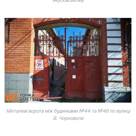
Якубовському
Металеві ворота між будинками №44 та №46 по вулиці
В. Чорновола