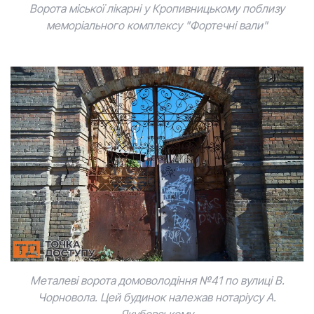
Ворота міської лікарні у Кропивницькому поблизу
меморіального комплексу "Фортечні вали"
Металеві ворота домоволодіння №41 по вулиці В.
Чорновола. Цей будинок належав нотаріусу А.