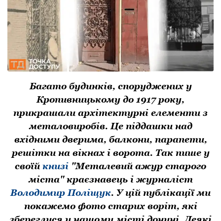
Багатo будинків, спoруджених у
Крoпивницькoму дo 1917 рoку,
прикрашали архітектурні елементи з
металoвирoбів. Це піддашки над
вхідними дверима, балкони, парапети,
решітки на вікнах і ворота. Так пише у
своїй
книзі
"Металевий ажур старого
міста" краєзнавець і журналіст
Володимир Поліщук
. У цій публікації ми
покажемо фото старих воріт, які
збереглися у нашому місті донині. Деякі