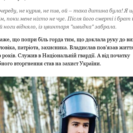
 череду, не курив, не пив, ой – така дитина була! Я 
м, поки мене ніхто не чує. Після його смерті і брат 
їй ноги відняло, із цвинтаря "швидка" забрала.
каже, що попри біль горда тим, що доклала руку до в
овіка, патріота, захисника. Владислав пов’язав житт
 років. Служив в Національній гвардії. А від початку
ого вторгнення став на захист України.