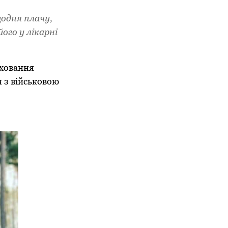
щодня плачу,
його у лікарні
иховання
я з військовою