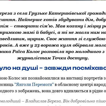
ереза з села Грузьке Катеринівської громад
життя. Найперше хотів збудувати дім, доб
отім – створити сім’ю. Мав кохану і міцну р
дтримкою мамі й бабусі, а ті не могли ним 
аведливим, щирим. Своє життя зі службою 
9 років. А вже у 23 ворожа куля обірвала мо
ника Раїса Колос розповіла про молодшого з
журналістам Точки доступу.
було на душі – завжди посміхав
ною Колос ми познайомилися на виставці портретів 
хисниць
"Янголи Перемоги"
в обласному центрі народн
дного з зображень, вона довго вдивляється в рідне 
ймолодший – Владислав Береза. Він добровільно пішо