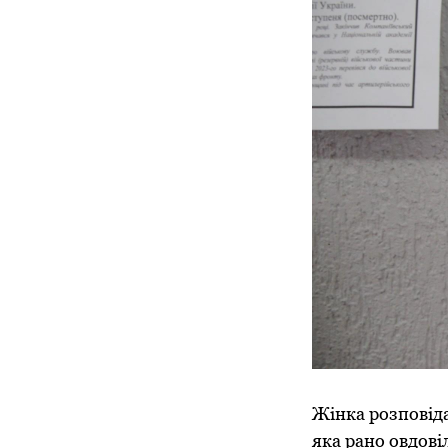
Жінка розповіда
яка рано овдовіл