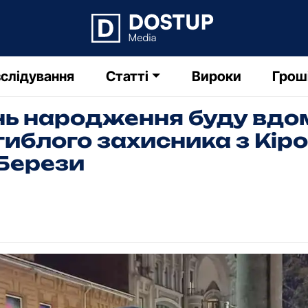
слідування
Статті
Вироки
Грош
ень народження буду вдом
гиблого захисника з Кі
Берези