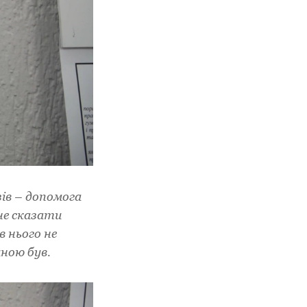
зів – допомога
 не сказати
в нього не
иною був.