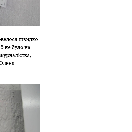
довелося швидко
б не було на
 журналістка,
 Олена