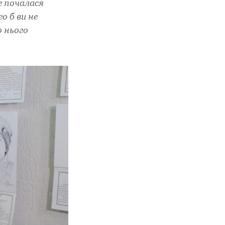
е почалася
о б ви не
о нього