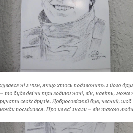
ахувався ні з чим, якщо хтось подзвонить з його дру
 то буде дві чи три години ночі, він, навіть, може
иручати своїх друзів. Добросовісний був, чесний, щоб 
авжди посміхався. Про це всі знали – він такою люд