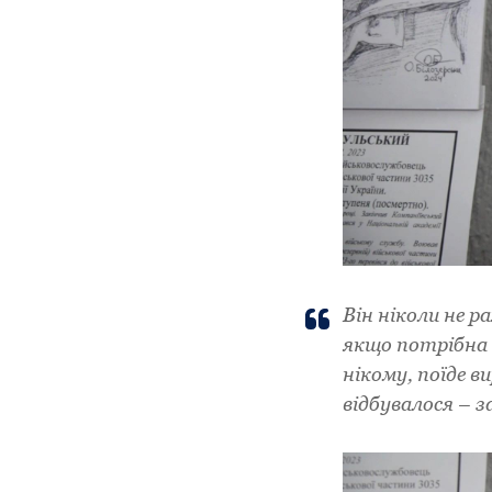
Він ніколи не р
якщо потрібна –
нікому, поїде в
відбувалося – з