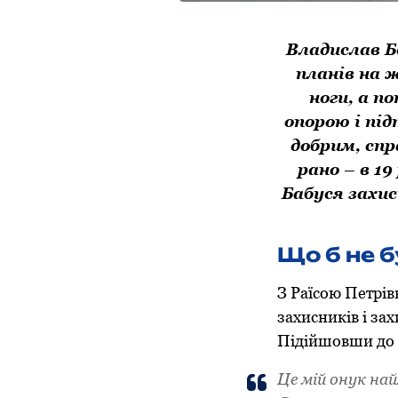
Владислав Б
планів на 
ноги, а п
опорою і пі
добрим, спр
рано – в 1
Бабуся захис
Що б не 
З Раїсою Петрів
захисників і за
Підійшовши до о
Це мій онук на