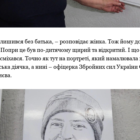
лишився без батька, – розповідає жінка. Тож йому 
Попри це був по-дитячому щирий та відкритий. І що 
сміхався. Точно як тут на портреті, який намалювала
ська діячка, а нині – офіцерка Збройних сил України
иєва.