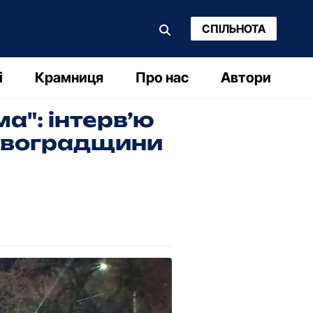
СПІЛЬНОТА
і
Крамниця
Про нас
Автори
а": інтерв’ю
ровоградщини