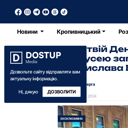
Новини
Кропивницький
Роз
"Ба, у твій Д
з бабусею за
Владислава 
Дозвольте сайту відправляти вам
актуальну інформацію.
Лілія Кочерга
Ні, дякую
ДОЗВОЛИТИ
12:10
·
11 липня
·
2024