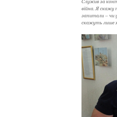
Служив за конт
війна. Я скажу п
запитали – чи у 
скажуть лише 