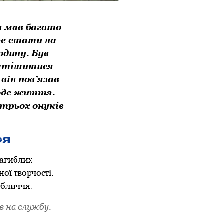
и мав багато
ре стати на
одину. Був
натішитися –
він пов’язав
лоде життя.
 трьох онуків
ся
загиблих
ої творчості.
обличчя.
в на службу.