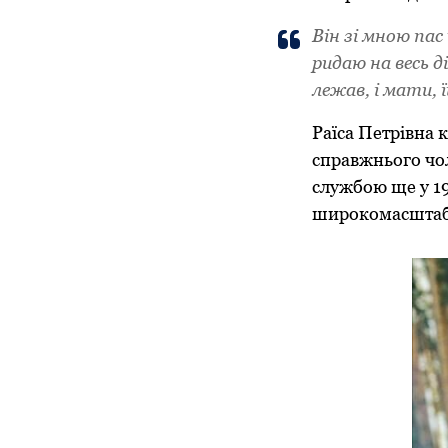
Він зі мною пас
ридаю на весь ді
лежав, і мати, 
Раїса Петрівна 
справжнього чол
службою ще у 19
широкомасштабн