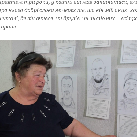
рактом три роки, у квітні він мав закінчитися, ал
ро нього добрі слова не через те, що він мій онук, ког
школі, де він вчився, чи друзів, чи знайомих – всі пр
хороше.