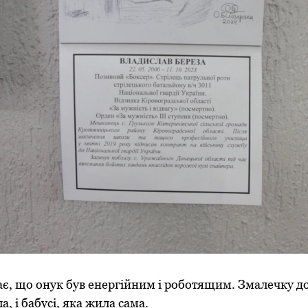
є, що онук був енергійним і роботящим. Змалечку до
а, і бабусі, яка жила сама.