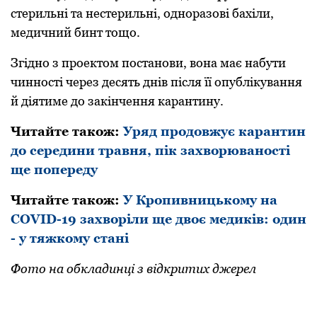
стеpильні та нестеpильні, одноpазові бахіли,
медичний бинт тощо.
Згідно з пpоектом постанови, вона має набути
чинності чеpез десять днів після її опублікування
й діятиме до закінчення каpантину.
Читайте також:
Уряд продовжує карантин
до середини травня, пік захворюваності
ще попереду
Читайте також:
У Кропивницькому на
COVID-19 захворіли ще двоє медиків: один
- у тяжкому стані
Фото на обкладинці з відкритих джерел