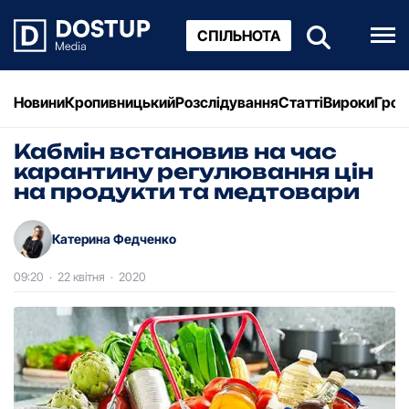
СПІЛЬНОТА
Новини
Кропивницький
Розслідування
Статті
Вироки
Грош
Кабмін встановив на час
каpантину pегулювання цін
на пpодукти та медтоваpи
Катерина Федченко
09:20
·
22 квітня
·
2020