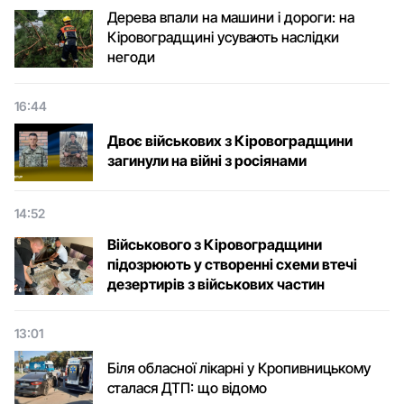
Дерева впали на машини і дороги: на
Кіровоградщині усувають наслідки
негоди
16:44
Двоє військових з Кіровоградщини
загинули на війні з росіянами
14:52
Військового з Кіровоградщини
підозрюють у створенні схеми втечі
дезертирів з військових частин
13:01
Біля обласної лікарні у Кропивницькому
сталася ДТП: що відомо