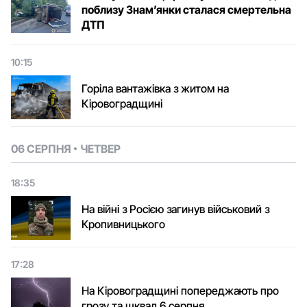
поблизу Знам’янки сталася смертельна
ДТП
10:15
Горіла вантажівка з житом на
Кіровоградщині
06 СЕРПНЯ
ЧЕТВЕР
18:35
На війні з Росією загинув військовий з
Кропивницького
17:28
На Кіровоградщині попереджають про
грозу та шквал 6 серпня