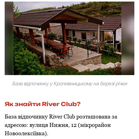
База відпочинку у Кропивницькому на березі річки
Як знайти River Club?
База відпочинку River Club розташована за
адресою: вулиця Нижня, 12 (мікрорайон
Новоолексіївка).