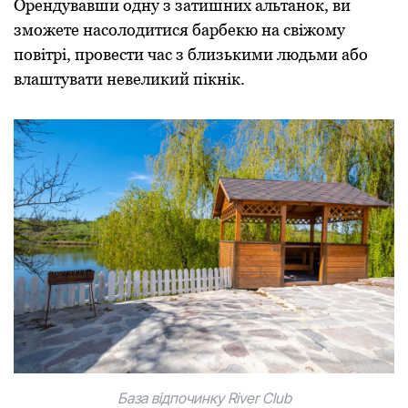
Орендувавши одну з затишних альтанок, ви
зможете насолодитися барбекю на свіжому
повітрі, провести час з близькими людьми або
влаштувати невеликий пікнік.
База відпочинку River Club