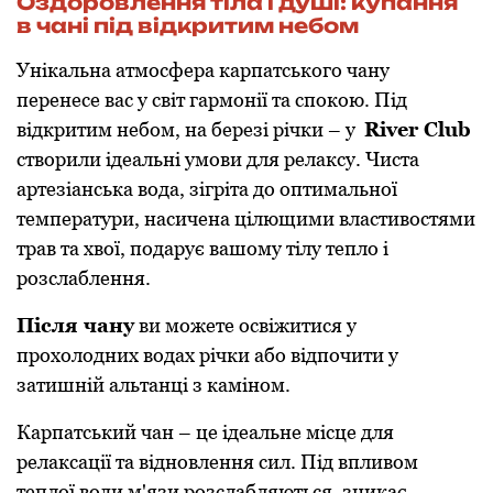
Оздоровлення тіла і душі: купання
в чані під відкритим небом
Унікальна атмосфера карпатського чану
перенесе вас у світ гармонії та спокою. Під
відкритим небом, на березі річки – у
River Club
створили ідеальні умови для релаксу. Чиста
артезіанська вода, зігріта до оптимальної
температури, насичена цілющими властивостями
трав та хвої, подарує вашому тілу тепло і
розслаблення.
Після чану
ви можете освіжитися у
прохолодних водах річки або відпочити у
затишній альтанці з каміном.
Карпатський чан – це ідеальне місце для
релаксації та відновлення сил. Під впливом
теплої води м'язи розслабляються, зникає