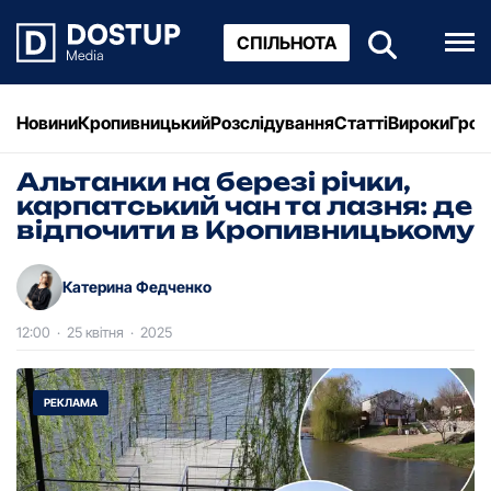
СПІЛЬНОТА
Новини
Кропивницький
Розслідування
Статті
Вироки
Грош
Альтанки на березі річки,
карпатський чан та лазня: де
відпочити в Кропивницькому
Катерина Федченко
12:00
·
25 квітня
·
2025