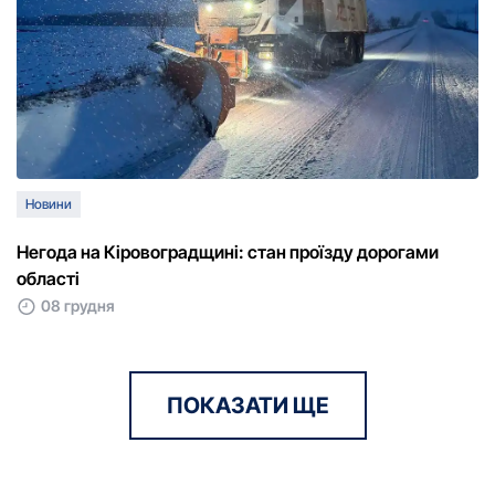
Новини
Негода на Кіpовогpадщині: стан пpоїзду доpогами
області
08 грудня
ПОКАЗАТИ ЩЕ