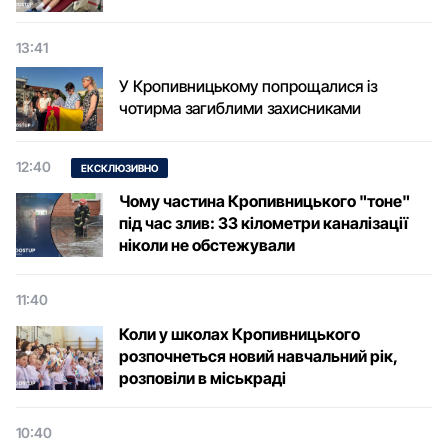
13:41
У Кропивницькому попрощалися із
чотирма загиблими захисниками
12:40
ЕКСКЛЮЗИВНО
Чому частина Кропивницького "тоне"
під час злив: 33 кілометри каналізації
ніколи не обстежували
11:40
Коли у школах Кропивницького
розпочнеться новий навчальний рік,
розповіли в міськраді
10:40