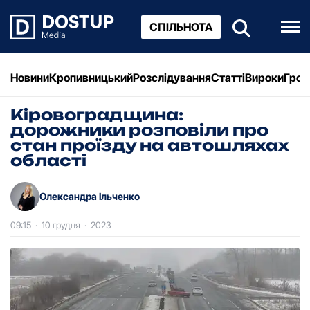
СПІЛЬНОТА
Новини
Кропивницький
Розслідування
Статті
Вироки
Грош
Кіровоградщина:
дорожники розповіли про
стан проїзду на автошляхах
області
Олександра Ільченко
09:15
·
10 грудня
·
2023