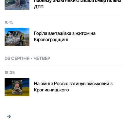
поблизу Знам’янки сталася смертельна
ДТП
10:15
Горіла вантажівка з житом на
Кіровоградщині
06 СЕРПНЯ
ЧЕТВЕР
18:35
На війні з Росією загинув військовий з
Кропивницького