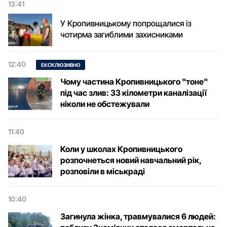
13:41
У Кропивницькому попрощалися із
чотирма загиблими захисниками
12:40
ЕКСКЛЮЗИВНО
Чому частина Кропивницького "тоне"
під час злив: 33 кілометри каналізації
ніколи не обстежували
11:40
Коли у школах Кропивницького
розпочнеться новий навчальний рік,
розповіли в міськраді
10:40
Загинула жінка, травмувалися 6 людей: