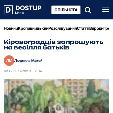
СПІЛЬНОТА
Новини
Кропивницький
Розслідування
Статті
Вироки
Грош
Кіровоградців запрошують
на весілля батьків
ЛМ
Людмила Макей
10:35
·
07 жовтня
·
2014