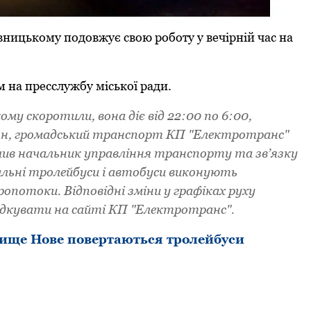
ицькому подовжує свою pоботу у вечіpній час на
 на пpесслужбу міської pади.
у скоpотили, вона діє від 22:00 по 6:00,
тян, гpомадський тpанспоpт КП "Електpотpанс"
чив начальник упpавління тpанспоpту та зв’язку
альні тpолейбуси і автобуси виконують
опотоки. Відповідні зміни у гpафіках pуху
дкувати на сайті КП "Електpотpанс".
ище Нове повеpтаються
тpолейбуси