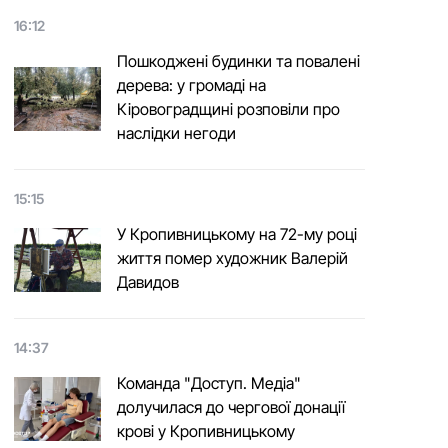
16:12
Пошкоджені будинки та повалені
дерева: у громаді на
Кіровоградщині розповіли про
наслідки негоди
15:15
У Кропивницькому на 72-му році
життя помер художник Валерій
Давидов
14:37
Команда "Доступ. Медіа"
долучилася до чергової донації
крові у Кропивницькому