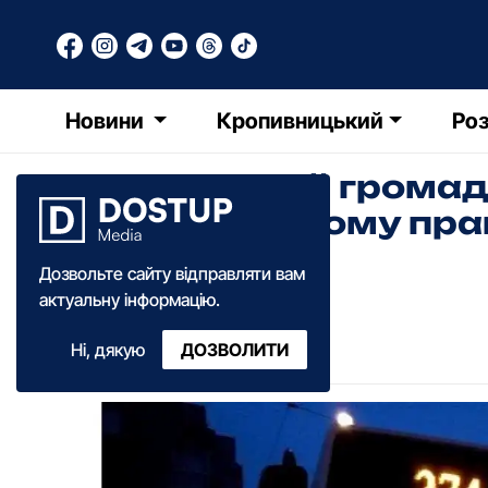
Новини
Кропивницький
Роз
Комунальний гpомад
Кpопивницькому пpа
довше
Дозвольте сайту відправляти вам
актуальну інформацію.
Катерина Федченко
Ні, дякую
ДОЗВОЛИТИ
13:40
·
27 квітня
·
2022