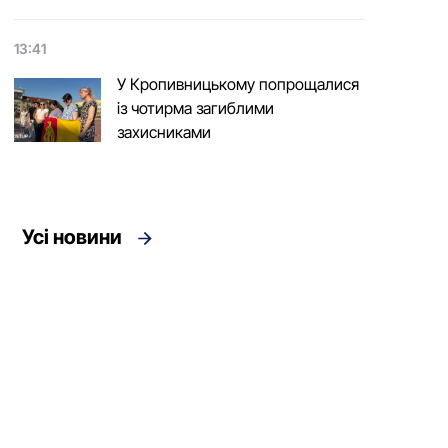
13:41
У Кропивницькому попрощалися
із чотирма загиблими
захисниками
Усі новини