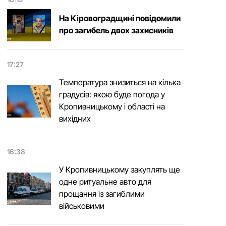
На Кіровоградщині повідомили
про загибель двох захисників
17:27
Температура знизиться на кілька
градусів: якою буде погода у
Кропивницькому і області на
вихідних
16:38
У Кропивницькому закуплять ще
одне ритуальне авто для
прощання із загиблими
військовими