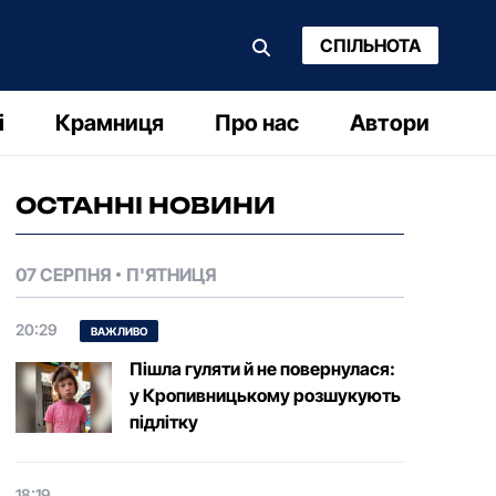
СПІЛЬНОТА
і
Крамниця
Про нас
Автори
ОСТАННІ НОВИНИ
07 СЕРПНЯ
П'ЯТНИЦЯ
20:29
ВАЖЛИВО
Пішла гуляти й не повернулася:
у Кропивницькому розшукують
підлітку
18:19