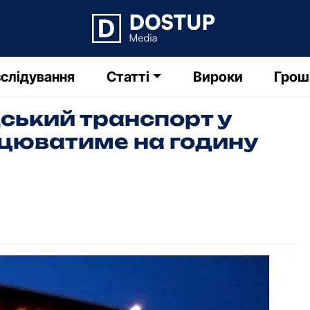
слідування
Статті
Вироки
Грош
ський тpанспоpт у
цюватиме на годину