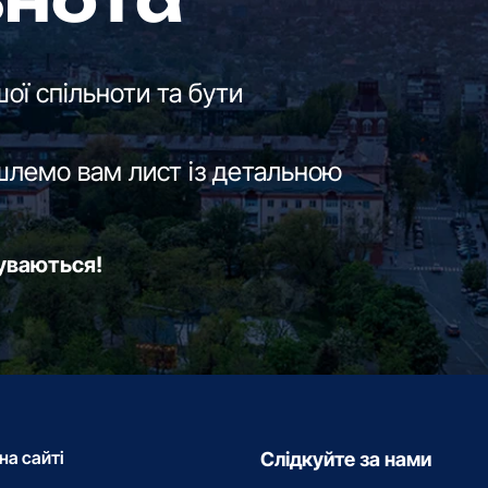
ьнота
ої спільноти та бути
шлемо вам лист із детальною
буваються!
на сайті
Слідкуйте за нами