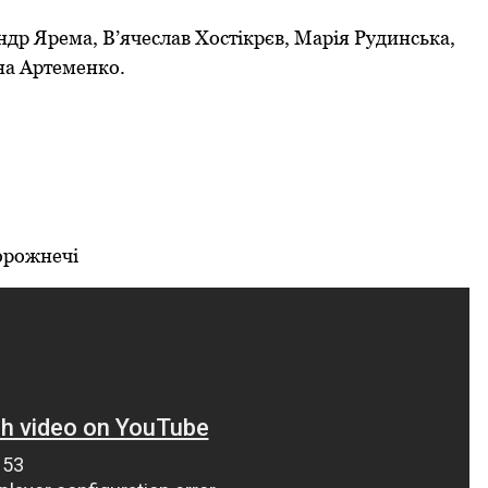
др Ярема, В’ячеслав Хостікрєв, Марія Рудинська,
на Артеменко.
порожнечі