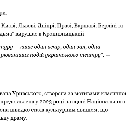
ри.
Києві, Львові, Дніпрі, Празі, Варшаві, Берліні та
ідьма" вирушає в Кропивницький!
уру — лише один вечір, один зал, одна
рюваніших подій українського театру", —
вана Уривського, створена за мотивами класичної
 представлена у 2023 році на сцені Національного
и, вона швидко стала культурним явищем, що
льну драму.