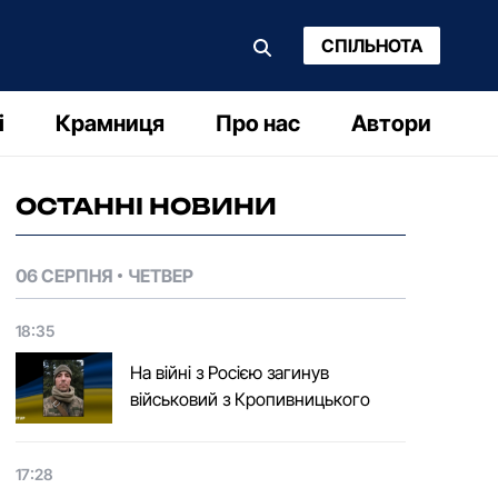
СПІЛЬНОТА
і
Крамниця
Про нас
Автори
ОСТАННІ НОВИНИ
06 СЕРПНЯ
ЧЕТВЕР
18:35
На війні з Росією загинув
військовий з Кропивницького
17:28