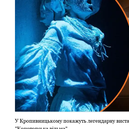
У Кропивницькому покажуть легендарну вистав
"Конотопська відьма".