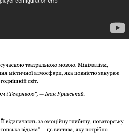
з сучасною театральною мовою. Мінімалізм,
ення містичної атмосфери, яка повністю занурює
годнішній світ.
м і Темрявою", — Іван Уривський.
 Її відзначають за емоційну глибину, новаторську
топська відьма" — це вистава, яку потрібно