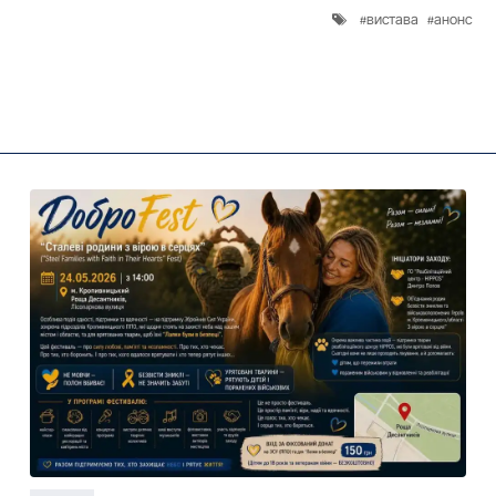
вистава
анонс