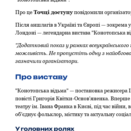
Про це
Точці доступу
повідомили організато
Після аншлагів в Україні та Європі — зокрема у 
Лондоні — легендарна вистава "Конотопська в
"Додатковий показ у рамках всеукраїнського т
можливість. Не пропустіть одну з найобгово
зазначили організатори.
Про виставу
"Конотопська відьма" — постановка режисера І
повісті Григорія Квітки-Основ’яненка. Вперше
театру ім. Івана Франка в Києві, під час війн
об’єднує фольклор, містику та актуальну соціа
У головних ролях