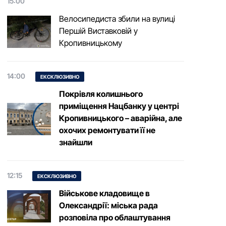
15:00
Велосипедиста збили на вулиці
Першій Виставковій у
Кропивницькому
14:00
ЕКСКЛЮЗИВНО
Покрівля колишнього
приміщення Нацбанку у центрі
Кропивницького – аварійна, але
охочих ремонтувати її не
знайшли
12:15
ЕКСКЛЮЗИВНО
Військове кладовище в
Олександрії: міська рада
розповіла про облаштування