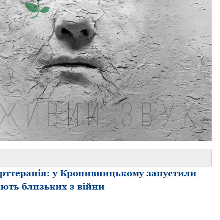
рттерапія: у Кропивницькому запустили
ають близьких з війни