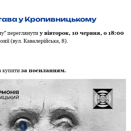
става у Кропивницькому
му" переглянути
у вівторок, 10 червня, о 18:00
нії (вул. Кавалерійська, 8).
а купити
за посиланням.