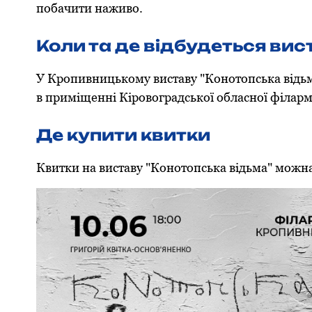
побачити наживо.
Коли та де відбудеться ви
У Кропивницькому виставу "Конотопська відь
в приміщенні Кіровоградської обласної філармо
Де купити квитки
Квитки на виставу "Конотопська відьма" можн