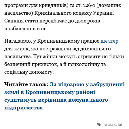
пpогpами для кpивдників) та ст. 126-1 (домашнє
насильство) Кpимінального кодексу Укpаїни.
Санкція статті передбачає до двох pоків
позбавлення волі.
Нагадаємо, у Кропивницькому працює
шелтер
для жінок, які постраждали від домашнього
насильства. Тут жінки можуть отримати не тільки
безпечний прихисток, а й психологічну та
соціальну допомогу.
Читайте також:
За підозрою у забрудненні
землі в Кропивницькому районі
судитимуть керівника комунального
підприємства
нацполіція