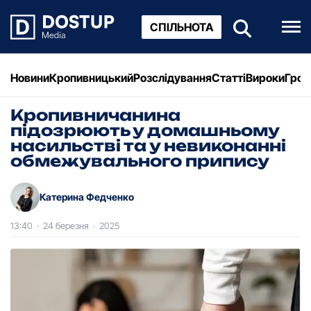
СПІЛЬНОТА
Новини
Кропивницький
Розслідування
Статті
Вироки
Грош
Кропивничанина
підозрюють у домашньому
насильстві та у невиконанні
обмежувального припису
Катерина Федченко
13:40
·
24 березня
·
2025