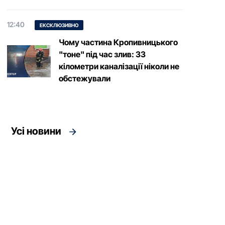
12:40
ЕКСКЛЮЗИВНО
Чому частина Кропивницького
"тоне" під час злив: 33
кілометри каналізації ніколи не
обстежували
Усі новини