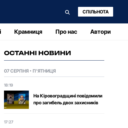
СПІЛЬНОТА
і
Крамниця
Про нас
Автори
ОСТАННІ НОВИНИ
07 СЕРПНЯ
П'ЯТНИЦЯ
18:19
На Кіровоградщині повідомили
про загибель двох захисників
17:27