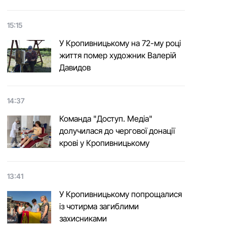
15:15
У Кропивницькому на 72-му році
життя помер художник Валерій
Давидов
14:37
Команда "Доступ. Медіа"
долучилася до чергової донації
крові у Кропивницькому
13:41
У Кропивницькому попрощалися
із чотирма загиблими
захисниками