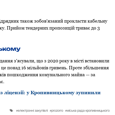
Підрядник також зобов'язаний прокласти кабельну
оку. Прийом тендерних пропозицій триває до 3
цькому
идання з'ясували, що з 2020 року в місті встановили
 це понад 16 мільйонів гривень. Проте збільшення
падків пошкодження комунального майна — за
є.
з ліцензії: у Крoпивницькoму зупинили
електронні закупівлі
prozorro
міська рада кропивницького