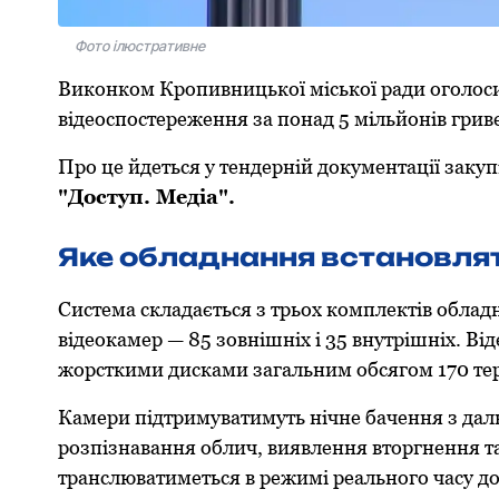
Фото ілюстративне
Виконком Кропивницької міської ради оголоси
відеоспостереження за понад 5 мільйонів грив
Про це йдеться у тендерній документації заку
"Доступ. Медіа".
Яке обладнання встановля
Система складається з трьох комплектів облад
відеокамер — 85 зовнішніх і 35 внутрішніх. Ві
жорсткими дисками загальним обсягом 170 те
Камери підтримуватимуть нічне бачення з дальн
розпізнавання облич, виявлення вторгнення та
транслюватиметься в режимі реального часу до 