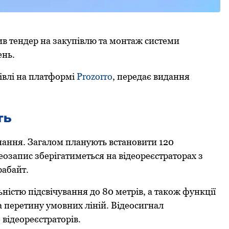
в тендер на закупівлю та монтаж системи
ень.
півлі на платформі
Prozorro
, передає видання
ть
нання. Загалом планують встановити 120
деозапис зберігатиметься на відеореєстраторах з
рабайт.
істю підсвічування до 80 метрів, а також функції
 перетину умовних ліній. Відеосигнал
відеореєстраторів.