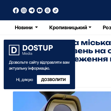
Новини
Кропивницький
Роз
Кропивницька міська
мільйона гривень на
відеоспостереження 
Дозвольте сайту відправляти вам
актуальну інформацію.
Назар Здоровенко
Ні, дякую
ДОЗВОЛИТИ
12:00
·
01 липня
·
2026