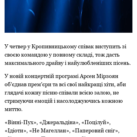
У четвер у Кропивницькому співак виступить зі
своєю командою у повному складі, тож дасть
максимального драйву і найулюбленіших пісень.
У новій концертній програмі Арсен Мірзоян
об’єднав прем’єри та всі свої найкращі хіти, аби
глядачі кожну пісню співали всією залою, не
стримуючи емоцій і насолоджуючись кожною
миттю.
«Вінні-Пух», «Джеральдіна», «Поцілуй»,
«Ідіоти», «Не Магеллан», «Паперовий сніг»,