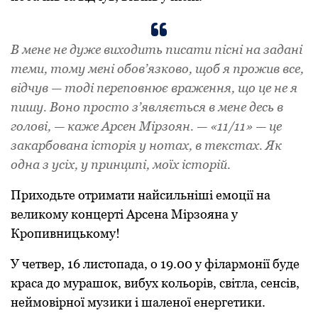
В мене не дуже виходить писати пісні на задані
теми, тому мені обов’язково, щоб я прожив все,
відчув — тоді переповнює враження, що це не я
пишу. Воно просто з’являється в мене десь в
голові, — каже Арсен Мірзоян. — «11/11» — це
закарбована історія у нотах, в текстах. Як
одна з усіх, у принципі, моїх історій.
Приходьте отримати найсильніші емоції на
великому концерті Арсена Мірзояна у
Кропивницькому!
У четвер, 16 листопада, о 19.00 у філармонії буде
краса до мурашок, вибух кольорів, світла, сенсів,
неймовірної музики і шаленої енергетики.