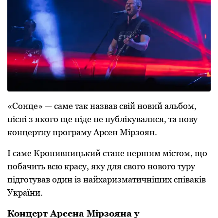
«Сонце» — саме так назвав свій новий альбом,
пісні з якого ще ніде не публікувалися, та нову
концертну програму Арсен Мірзоян.
І саме Кропивницький стане першим містом, що
побачить всю красу, яку для свого нового туру
підготував один із найхаризматичніших співаків
України.
Концерт Арсена Мірзояна у