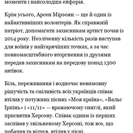
моменти і найсолодша ейфорія.
Крім усього, Арсен Мірзоян — ще й один із
найактивніших волонтерів. Як справжній
патріот, допомагати захисникам артист почав із
2014 року. Незліченну кількість разів виступав
для воїнів у найгарячіших точках, а за час
повномасштабного вторгнення із друзями
передав захисникам на передову понад 1300
автівок.
Біль, переживання і водночас невимовну
рішучість та сміливість всіх українців співак
втілив у потужних піснях «Моя країна», «Вальс
Ірпінь» і «11/11» — вражаючому синглі, який
присвятив Херсону. Співак одним із перших
заспівав у звільненому Херсоні, тож все, що
побачив та відчув, втілив у пісні.