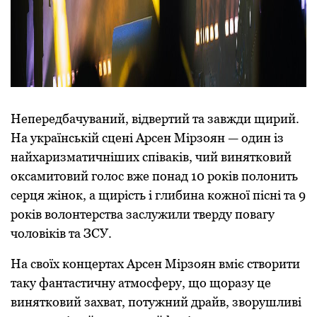
Непередбачуваний, відвертий та завжди щирий.
На українській сцені Арсен Мірзоян — один із
найхаризматичніших співаків, чий винятковий
оксамитовий голос вже понад 10 років полонить
серця жінок, а щирість і глибина кожної пісні та 9
років волонтерства заслужили тверду повагу
чоловіків та ЗСУ.
На своїх концертах Арсен Мірзоян вміє створити
таку фантастичну атмосферу, що щоразу це
винятковий захват, потужний драйв, зворушливі