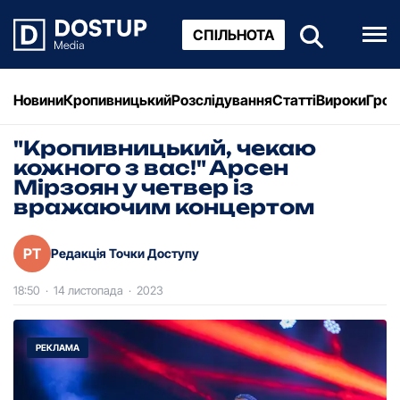
СПІЛЬНОТА
Новини
Кропивницький
Розслідування
Статті
Вироки
Грош
"Кропивницький, чекаю
кожного з вас!" Арсен
Мірзоян у четвер із
вражаючим концертом
РТ
Редакція Точки Доступу
18:50
·
14 листопада
·
2023