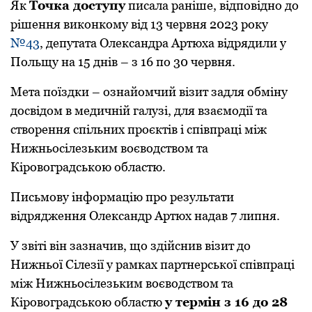
Як
Точка доступу
писала раніше, відповідно до
рішення виконкому від 13 червня 2023 року
№43
, депутата Олександра Артюха відрядили у
Польщу на 15 днів – з 16 по 30 червня.
Мета поїздки – ознайомчий візит задля обміну
досвідом в медичній галузі, для взаємодії та
створення спільних проєктів і співпраці між
Нижньосілезьким воєводством та
Кіровоградською областю.
Письмову інформацію про результати
відрядження Олександр Артюх надав 7 липня.
У звіті він зазначив, що здійснив візит до
Нижньої Сілезії у рамках партнерської співпраці
між Нижньосілезьким воєводством та
Кіровоградською областю
у термін з 16 до 28