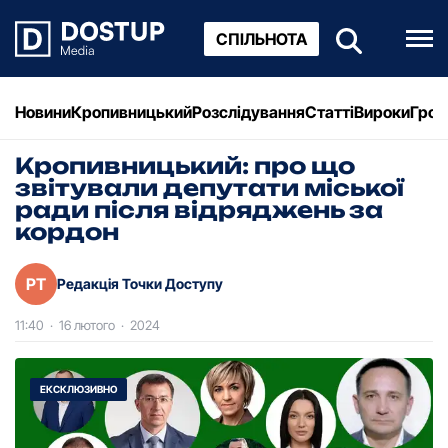
СПІЛЬНОТА
Новини
Кропивницький
Розслідування
Статті
Вироки
Грош
Кропивницький: про що
звітували депутати міської
ради після відряджень за
кордон
РТ
Редакція Точки Доступу
11:40
·
16 лютого
·
2024