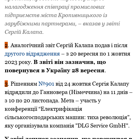
налагодження співпраці промислових
підприємств міста Кропивницького із
зарубіжними партнерами, – вказав у звіті
Сергій Калапа.
2
. Аналогічний звіт Сергій Калапа подав і після
другого відрядження
– з 20 вересня по 1 жовтня
2023 року.
В звіті він зазначив, що
повернувся в Україну 28 вересня
.
3
. Рішенням
№901
від 24 жовтня Сергія Калапу
відрядили до Ганновера (Німеччина) на 11 днів –
з 10 по 20 листопада. Мета – участь у
конференції “Електрифікація
сільськогосподарських машин: тиха революція”,
яку організувала компанія "DLG Service GmbH".
У звіті депутат зазначив, що повернувся в