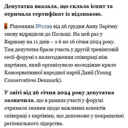
Депутатка вказала, що склала іспит та
отримала сертифікат із відзнакою.
4
. Рішенням
№1199
від 26 грудня Анну Зарічну
знову відрядили до Польщі. На цей раз у
Варшаву на 11 днів – з 6 по 16 січня 2024 року.
Там депутатка брала участь у другій тренінговій
сесії-форумі з налагодження співпраці між
партіями, який організувало молодіжне крило
Консервативної народної партії Данії (Young
Conservatives Denmark).
У звіті від 26 січня 2024 року депутатка
зазначила
, що в рамках участі у форумі
отримала знання щодо важливих аспектів
співпраці з партіями, що допоможе у покращенні
регіонального лідерства.