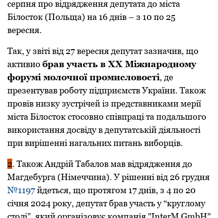
серпня про відрядження депутата до міста
Білосток (Польща) на 16 днів – з 10 по 25
вересня.
Так, у звіті від 27 вересня депутат зазначив, що
активно
брав участь в XX Міжнародному
форумі молочної промисловості
, де
презентував роботу підприємств України. Також
провів низку зустрічей із представниками мерії
міста Білосток стосовно співпраці та подальшого
використання досвіду в депутатській діяльності
при вирішенні нагальних питань виборців.
2
. Також Андрій Табалов мав відрядження до
Магдебурга (Німеччина). У рішенні від 26 грудня
№1197
йдеться, що протягом 17 днів, з 4 по 20
січня 2024 року, депутат брав участь у “круглому
столі”, який організовує компанія "InterM GmbH"