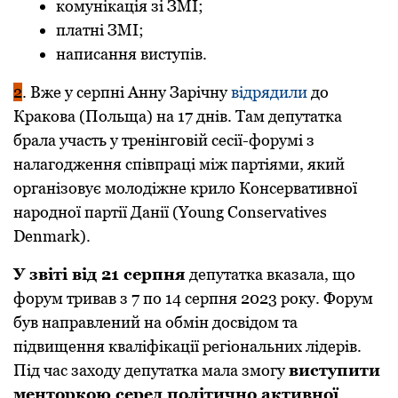
комунікація зі ЗMI;
платні ЗMI;
написання виступів.
2
. Вже у серпні Анну Зарічну
відрядили
до
Кракова (Польща) на 17 днів. Там депутатка
брала участь у тренінговій сесії-форумі з
налагодження співпраці між партіями, який
організовує молодіжне крило Консервативної
народної партії Данії (Young Conservatives
Denmark).
У звіті від 21 серпня
депутатка вказала, що
форум тривав з 7 по 14 серпня 2023 року. Форум
був направлений на обмін досвідом та
підвищення кваліфікації регіональних лідерів.
Під час заходу депутатка мала змогу
виступити
менторкою серед політично активної