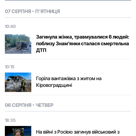
07 СЕРПНЯ
П'ЯТНИЦЯ
10:40
Загинула жінка, травмувалися 6 людей:
поблизу Знам’янки сталася смертельна
ДТП
10:15
Горіла вантажівка з житом на
Кіровоградщині
06 СЕРПНЯ
ЧЕТВЕР
18:35
На війні з Росією загинув військовий з