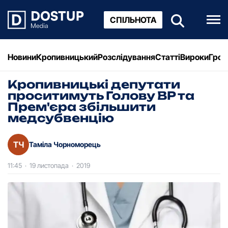
СПІЛЬНОТА
Новини
Кропивницький
Розслідування
Статті
Вироки
Грош
Кропивницькі депутати
проситимуть Голову ВР та
Прем'єра збільшити
медсубвенцію
ТЧ
Таміла Чорноморець
11:45
·
19 листопада
·
2019